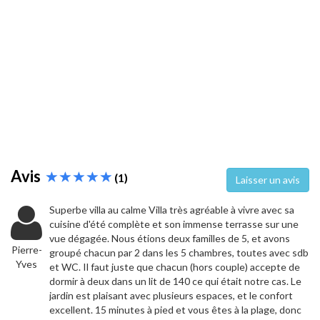
Avis
(1)
Laisser un avis
Superbe villa au calme Villa très agréable à vivre avec sa
cuisine d'été complète et son immense terrasse sur une
vue dégagée. Nous étions deux familles de 5, et avons
Pierre-
groupé chacun par 2 dans les 5 chambres, toutes avec sdb
Yves
et WC. Il faut juste que chacun (hors couple) accepte de
dormir à deux dans un lit de 140 ce qui était notre cas. Le
jardin est plaisant avec plusieurs espaces, et le confort
excellent. 15 minutes à pied et vous êtes à la plage, donc