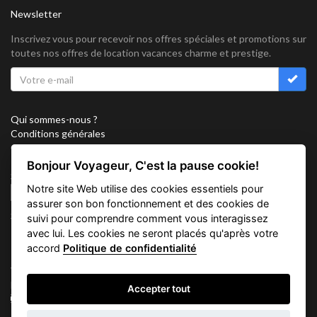
Newsletter
Inscrivez vous pour recevoir nos offres spéciales et promotions sur
toutes nos offres de location vacances charme et prestige.
Qui sommes-nous ?
Conditions générales
Confidentialité
Partenariat
Bonjour Voyageur, C'est la pause cookie!
Sitemap
Notre site Web utilise des cookies essentiels pour
Cookies
assurer son bon fonctionnement et des cookies de
Suivez nous sur
suivi pour comprendre comment vous interagissez
avec lui. Les cookies ne seront placés qu'après votre
accord
Politique de confidentialité
Vacation Key Corp. 2905 Point East Drive #L-215. Aventura.
FLORIDA 33160.
Accepter tout
info@vacationkey.com