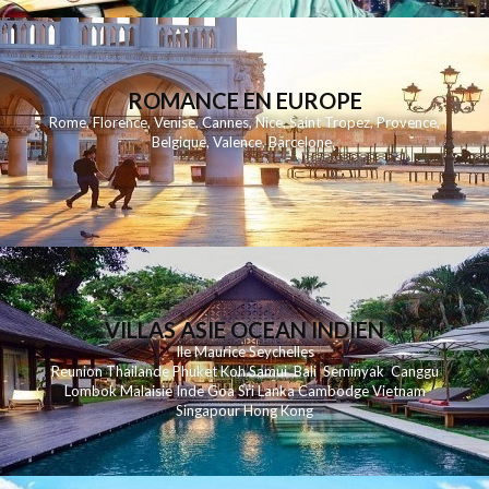
ROMANCE EN EUROPE
Rome
,
Florence
,
Venise
,
Cannes
,
Nice
,
Saint Tropez
,
Provence
,
Belgique
,
Valence
,
Barcelone
,
VILLAS ASIE OCEAN INDIEN
Ile Maurice
Seychelles
Reunion
Thailande
Phuk
et
Koh
Samui
Bali
Seminyak
Canggu
Lombok
Malaisie
Inde
Goa
Sri Lanka
Cambodge
Vietnam
Singapour
Hong Kong