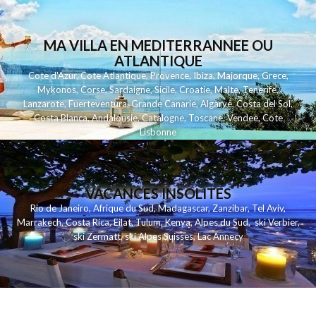
MA VILLA EN MEDITERRANNEE OU
ATLANTIQUE
Cote d'Azur
,
Cote Atlantique
,
Provence
,
Ibiza
,
Majorque
,
Grece
,
Mykonos
,
Corse
,
Sardaigne
,
Sicile
,
Croatie
,
Malte
,
Tenerife
,
Lanzarote
,
Fuerteventura
,
Grande Canarie
,
Algarve
,
Costa del Sol
,
Costa Blanca
,
Andalousie
,
Catalogne
,
Toscane
,
Vendee
,
Cote
Lisbonne
VACANCES INSOLITES
Rio de Janeiro
,
Afrique du Sud
,
Madagascar
,
Zanzibar
,
Tel Aviv
,
Marrakech
,
Costa Rica
,
Eilat
,
Tulum
,
Kenya
,
Alpes du Sud
,
ski Verbier
,
ski Zermatt
,
ski Alpes Suisses
,
Lac Annecy