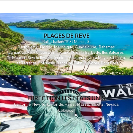
PLAGES DE REVE
Bali
,
Thailande
,
St Martin
,
St
Barthelemy
,
Floride
,
Martinique
,
Guadeloupe
,
Bahamas
,
Jamaique
,
Republique Dominicaine
,
Ile de la Barbade
,
Iles Baleares
,
Ile Maurice
,
Seychelles
,
Ile Reunion
,
Yucatan - Riviera Maya
,
Sri Lanka
,
Las Terrenas
,
Polynesie Française
,
Tahiti
,
Moorea
,
Bora Bora
DIRECTION LES ETATS UNIS
,
,
,
,
Californie
New York
Floride
Hawai
Massachusetts
Nevada
,
,
Colorado
,