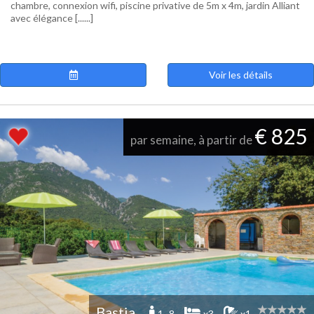
chambre, connexion wifi, piscine privative de 5m x 4m, jardin Alliant
avec élégance [......]
Voir les détails
€ 825
par semaine, à partir de
Bastia
1 -8
x3
x1