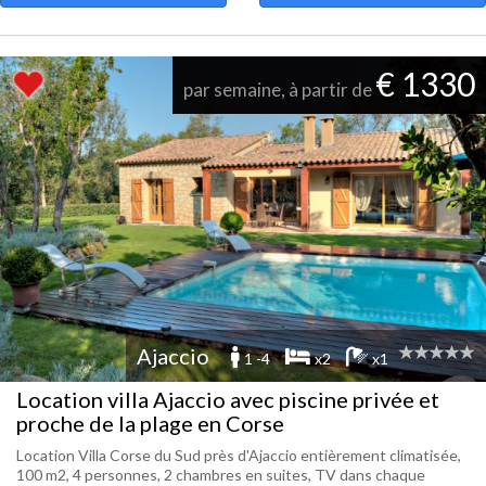
€ 1330
par semaine, à partir de
Ajaccio
1 -4
x2
x1
Location villa Ajaccio avec piscine privée et
proche de la plage en Corse
Location Villa Corse du Sud près d'Ajaccio entièrement climatisée,
100 m2, 4 personnes, 2 chambres en suites, TV dans chaque