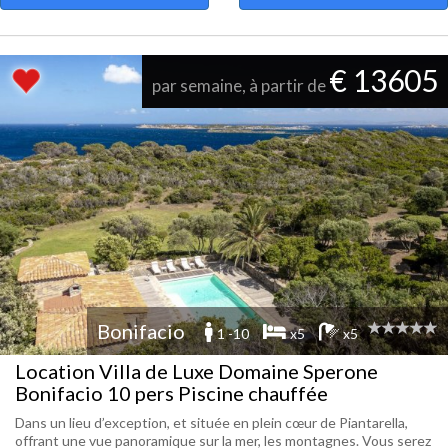
€ 13605
par semaine, à partir de
Bonifacio
1 -10
x5
x5
Location Villa de Luxe Domaine Sperone
Bonifacio 10 pers Piscine chauffée
Dans un lieu d’exception, et située en plein cœur de Piantarella,
offrant une vue panoramique sur la mer, les montagnes. Vous serez