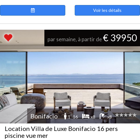
Voir les détails
€ 39950
par semaine, à partir de
Bonifacio
1 -16
x8
x8
Location Villa de Luxe Bonifacio 16 pers
piscine vue mer