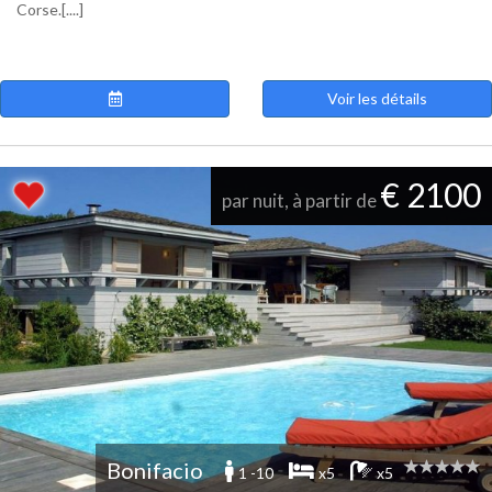
Corse.[....]
Voir les détails
€ 2100
par nuit, à partir de
Bonifacio
1 -10
x5
x5