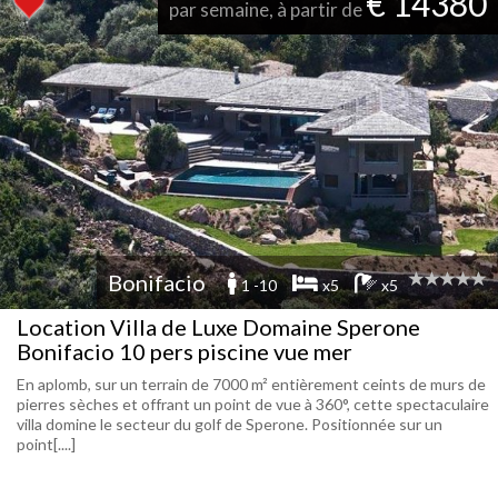
€ 14380
par semaine, à partir de
Bonifacio
1 -10
x5
x5
Location Villa de Luxe Domaine Sperone
Bonifacio 10 pers piscine vue mer
En aplomb, sur un terrain de 7000 m² entièrement ceints de murs de
pierres sèches et offrant un point de vue à 360°, cette spectaculaire
villa domine le secteur du golf de Sperone. Positionnée sur un
point[....]