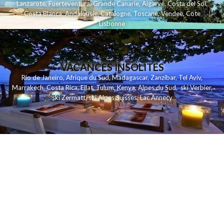
Lanzarote
,
Fuerteventura
,
Grande Canarie
,
Algarve
,
Costa del Sol
,
Costa Blanca
,
Andalousie
,
Catalogne
,
Toscane
,
Vendee
,
Cote
Lisbonne
VACANCES INSOLITES
Rio de Janeiro
,
Afrique du Sud
,
Madagascar
,
Zanzibar
,
Tel Aviv
,
Marrakech
,
Costa Rica
,
Eilat
,
Tulum
,
Kenya
,
Alpes du Sud
,
ski Verbier
,
ski Zermatt
,
ski Alpes Suisses
,
Lac Annecy