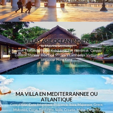
VILLAS ASIE OCEAN INDIEN
Ile Maurice
Seychelles
Reunion
Thailande
Phuk
et
Koh
Samui
Bali
Seminyak
Canggu
Lombok
Malaisie
Inde
Goa
Sri Lanka
Cambodge
Vietnam
Singapour
Hong Kong
MA VILLA EN MEDITERRANNEE OU
ATLANTIQUE
Cote d'Azur
,
Cote Atlantique
,
Provence
,
Ibiza
,
Majorque
,
Grece
,
Mykonos
,
Corse
,
Sardaigne
,
Sicile
,
Croatie
,
Malte
,
Tenerife
,