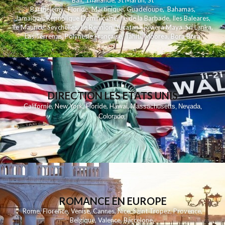
Bali
,
Thailande
,
St Martin
,
St
Barthelemy
,
Floride
,
Martinique
,
Guadeloupe
,
Bahamas
,
Jamaique
,
Republique Dominicaine
,
Ile de la Barbade
,
Iles Baleares
,
Ile Maurice
,
Seychelles
,
Ile Reunion
,
Yucatan - Riviera Maya
,
Sri Lanka
,
Las Terrenas
,
Polynesie Française
,
Tahiti
,
Moorea
,
Bora Bora
DIRECTION LES ETATS UNIS
,
,
,
,
Californie
New York
Floride
Hawai
Massachusetts
Nevada
,
,
Colorado
,
ROMANCE EN EUROPE
Rome
,
Florence
,
Venise
,
Cannes
,
Nice
,
Saint Tropez
,
Provence
,
Belgique
,
Valence
,
Barcelone
,