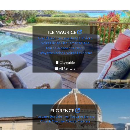
ILE MAURICE
Grand Baie
Trou aux Biches
Riviere
Noire
Flic en Flac
Tamarin
Belle
Mare
Golf Anahita
Poste
Lafayette
Roches Noires
Le Morne
City guide
All Rentals
FLORENCE
Toscane Bord de mer
Toscane Sienne
Chianti
Toscane Arezzo Cortona