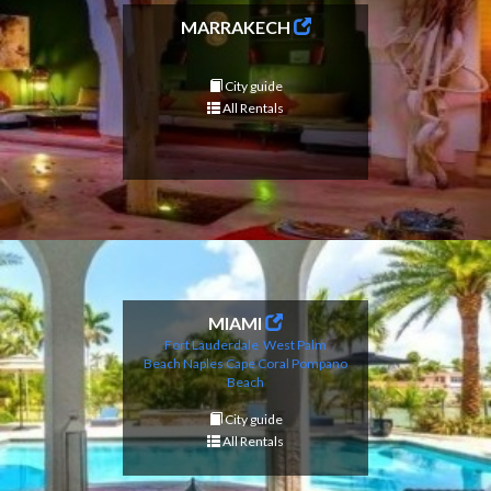
MARRAKECH
City guide
All Rentals
MIAMI
Fort Lauderdale
West Palm
Beach
Naples
Cape Coral
Pompano
Beach
City guide
All Rentals