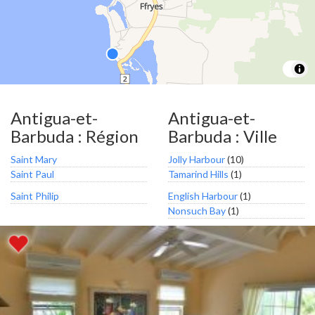
Antigua-et-
Antigua-et-
Barbuda : Région
Barbuda : Ville
Saint Mary
Jolly Harbour
(10)
Saint Paul
Tamarind Hills
(1)
Saint Philip
English Harbour
(1)
Nonsuch Bay
(1)