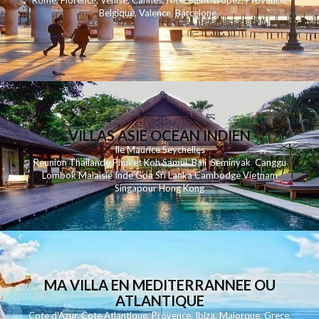
Rome
,
Florence
,
Venise
,
Cannes
,
Nice
,
Saint Tropez
,
Provence
,
Belgique
,
Valence
,
Barcelone
,
VILLAS ASIE OCEAN INDIEN
Ile Maurice
Seychelles
Reunion
Thailande
Phuk
et
Koh
Samui
Bali
Seminyak
Canggu
Lombok
Malaisie
Inde
Goa
Sri Lanka
Cambodge
Vietnam
Singapour
Hong Kong
MA VILLA EN MEDITERRANNEE OU
ATLANTIQUE
Cote d'Azur
,
Cote Atlantique
,
Provence
,
Ibiza
,
Majorque
,
Grece
,