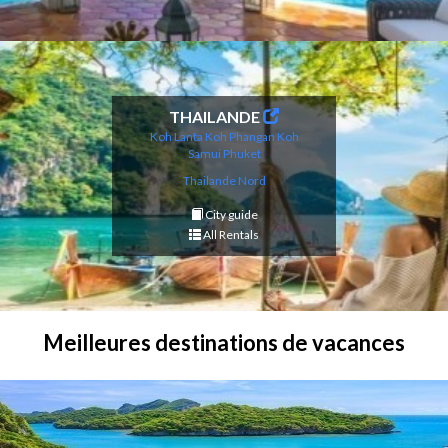
THAILANDE
Koh Lanta
Koh Phangan
Koh
Samui
Phuket
Thailande Nord
City guide
All Rentals
Meilleures destinations de vacances