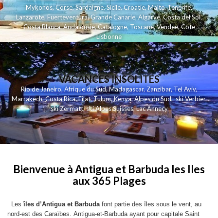
Mykonos
,
Corse
,
Sardaigne
,
Sicile
,
Croatie
,
Malte
,
Tenerife
,
Lanzarote
,
Fuerteventura
,
Grande Canarie
,
Algarve
,
Costa del Sol
,
Costa Blanca
,
Andalousie
,
Catalogne
,
Toscane
,
Vendee
,
Cote
Lisbonne
VACANCES INSOLITES
Rio de Janeiro
,
Afrique du Sud
,
Madagascar
,
Zanzibar
,
Tel Aviv
,
Marrakech
,
Costa Rica
,
Eilat
,
Tulum
,
Kenya
,
Alpes du Sud
,
ski Verbier
,
ski Zermatt
,
ski Alpes Suisses
,
Lac Annecy
Bienvenue à Antigua et Barbuda les Iles
aux 365 Plages
Les
îles d’Antigua et Barbuda
font partie des îles sous le vent, au
nord-est des Caraïbes. Antigua-et-Barbuda ayant pour capitale Saint