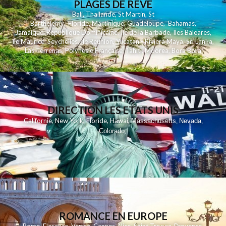
PLAGES DE REVE
Bali
,
Thailande
,
St Martin
,
St
Barthelemy
,
Floride
,
Martinique
,
Guadeloupe
,
Bahamas
,
Jamaique
,
Republique Dominicaine
,
Ile de la Barbade
,
Iles Baleares
,
Ile Maurice
,
Seychelles
,
Ile Reunion
,
Yucatan - Riviera Maya
,
Sri Lanka
,
Las Terrenas
,
Polynesie Française
,
Tahiti
,
Moorea
,
Bora Bora
DIRECTION LES ETATS UNIS
,
,
,
,
Californie
New York
Floride
Hawai
Massachusetts
Nevada
,
,
Colorado
,
ROMANCE EN EUROPE