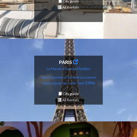
City guide
All Rentals
PARIS
sé
Le Marais
Champs Ely
es
Saint Germain
Chatelet Le Louvre
r Eiffe
Opera
Qu
artier Latin
Tou
l
City guide
All Rentals