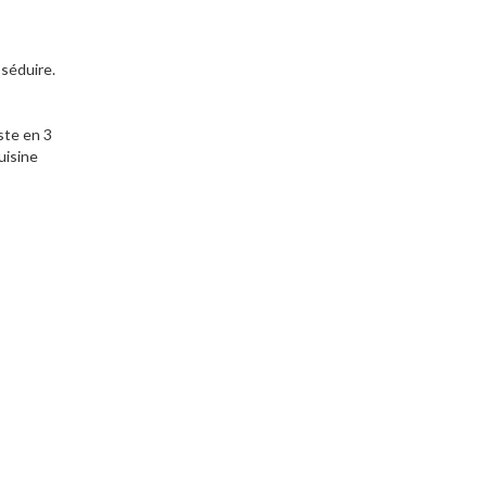
 séduire.
ste en 3
uisine