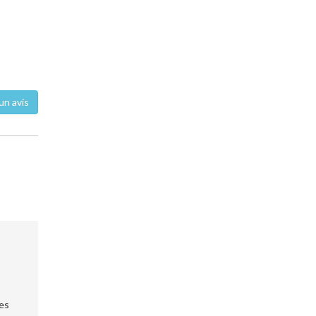
un avis
les