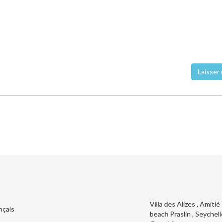
Laisser 
Villa des Alizes , Amitié
nçais
beach Praslin , Seychel