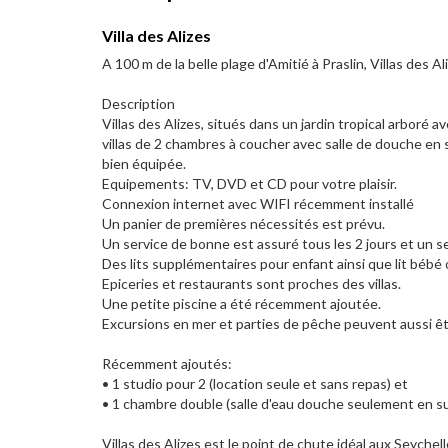
Villa des Alizes
A 100 m de la belle plage d'Amitié à Praslin, Villas des
Description
Villas des Alizes, situés dans un jardin tropical arboré
villas de 2 chambres à coucher avec salle de douche en su
bien équipée.
Equipements: TV, DVD et CD pour votre plaisir.
Connexion internet avec WIFI récemment installé
Un panier de premières nécessités est prévu.
Un service de bonne est assuré tous les 2 jours et un s
Des lits supplémentaires pour enfant ainsi que lit bébé
Epiceries et restaurants sont proches des villas.
Une petite piscine a été récemment ajoutée.
Excursions en mer et parties de pêche peuvent aussi ê
Récemment ajoutés:
• 1 studio pour 2 (location seule et sans repas) et
• 1 chambre double (salle d'eau douche seulement en su
Villas des Alizes est le point de chute idéal aux Seychell