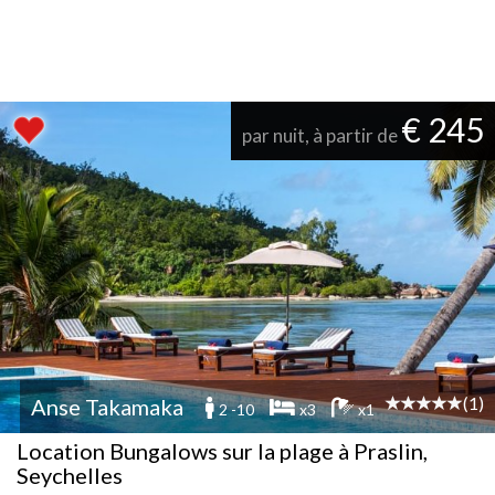
€ 245
par nuit, à partir de
(1)
Anse Takamaka
2 -10
x3
x1
Location Bungalows sur la plage à Praslin,
Seychelles