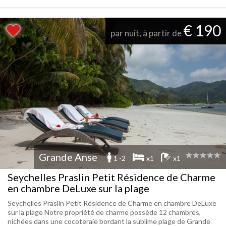
€ 190
par nuit, à partir de
Grande Anse
1 -2
x1
x1
Seychelles Praslin Petit Résidence de Charme
en chambre DeLuxe sur la plage
Seychelles Praslin Petit Résidence de Charme en chambre DeLuxe
sur la plage Notre propriété de charme possède 12 chambres,
nichées dans une cocoteraie bordant la sublime plage de Grande