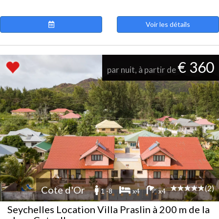
Voir les détails
€ 360
par nuit, à partir de
(2)
Cote d'Or
1 -8
x4
x4
Seychelles Location Villa Praslin à 200 m de la