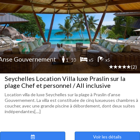
Anse Gouvernement
1 -10
x5
x5
(2)
Seychelles Location Villa luxe Praslin sur la
plage Chef et personnel / All inclusive
Location villa de luxe Seychelles sur la plage à Praslin d'anse
Gouvernement. La villa est constituée de cinq luxueuses chambres à
coucher, avec une grande piscine à débordement, dont deux suites
indépendantes[....]
Voir les détails