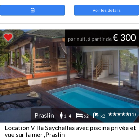
Voir les détails
€ 300
par nuit, à partir de
(1)
Praslin
1 -4
x2
x2
Location Villa Seychelles avec piscine privée et
vue sur la mer ,Praslin