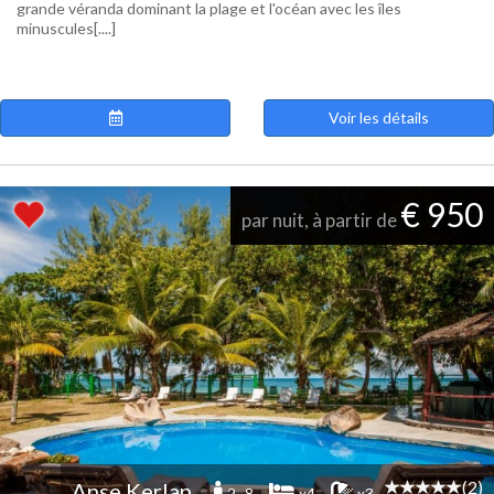
grande véranda dominant la plage et l'océan avec les îles
minuscules[....]
Voir les détails
€ 950
par nuit, à partir de
(2)
Anse Kerlan
2 -8
x4
x3