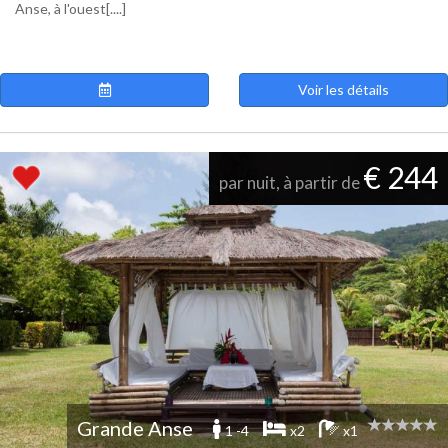
Anse, à l'ouest[....]
Voir les détails
€ 244
par nuit, à partir de
Grande Anse
1 -4
x2
x1