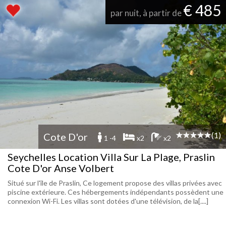
€ 485
par nuit, à partir de
(1)
Cote D'or
1 -4
x2
x2
Seychelles Location Villa Sur La Plage, Praslin
Cote D'or Anse Volbert
Situé sur l'île de Praslin, Ce logement propose des villas privées avec
piscine extérieure. Ces hébergements indépendants possèdent une
connexion Wi-Fi. Les villas sont dotées d'une télévision, de la[....]