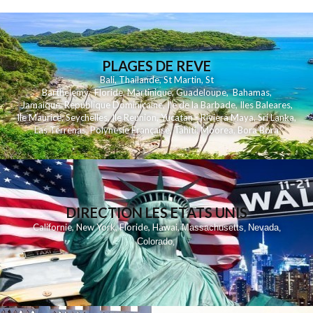
PLAGES DE REVE
Bali
,
Thailande
,
St Martin
,
St
Barthelemy
,
Floride
,
Martinique
,
Guadeloupe
,
Bahamas
,
Jamaique
,
Republique Dominicaine
,
Ile de la Barbade
,
Iles Baleares
,
Ile Maurice
,
Seychelles
,
Ile Reunion
,
Yucatan - Riviera Maya
,
Sri Lanka
,
Las Terrenas
,
Polynesie Française
,
Tahiti
,
Moorea
,
Bora Bora
DIRECTION LES ETATS UNIS
,
,
,
,
Californie
New York
Floride
Hawai
Massachusetts
Nevada
,
,
Colorado
,