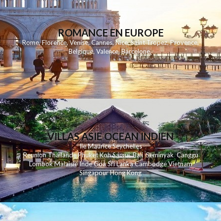
ROMANCE EN EUROPE
Rome
,
Florence
,
Venise
,
Cannes
,
Nice
,
Saint Tropez
,
Provence
,
Belgique
,
Valence
,
Barcelone
,
VILLAS ASIE OCEAN INDIEN
Ile Maurice
Seychelles
Reunion
Thailande
Phuk
et
Koh
Samui
Bali
Seminyak
Canggu
Lombok
Malaisie
Inde
Goa
Sri Lanka
Cambodge
Vietnam
Singapour
Hong Kong