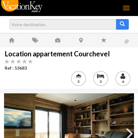
Menu
@
Location appartement Courchevel
Ref : 53683
3
3
6