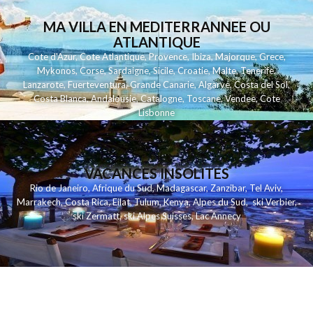
MA VILLA EN MEDITERRANNEE OU
ATLANTIQUE
Cote d'Azur
,
Cote Atlantique
,
Provence
,
Ibiza
,
Majorque
,
Grece
,
Mykonos
,
Corse
,
Sardaigne
,
Sicile
,
Croatie
,
Malte
,
Tenerife
,
Lanzarote
,
Fuerteventura
,
Grande Canarie
,
Algarve
,
Costa del Sol
,
Costa Blanca
,
Andalousie
,
Catalogne
,
Toscane
,
Vendee
,
Cote
Lisbonne
VACANCES INSOLITES
Rio de Janeiro
,
Afrique du Sud
,
Madagascar
,
Zanzibar
,
Tel Aviv
,
Marrakech
,
Costa Rica
,
Eilat
,
Tulum
,
Kenya
,
Alpes du Sud
,
ski Verbier
,
ski Zermatt
,
ski Alpes Suisses
,
Lac Annecy