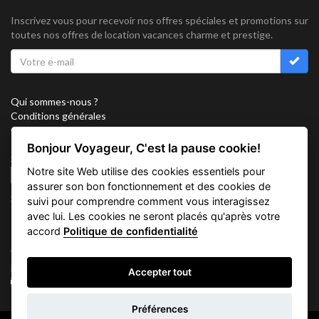
Inscrivez vous pour recevoir nos offres spéciales et promotions sur
toutes nos offres de location vacances charme et prestige.
Qui sommes-nous ?
Conditions générales
Confidentialité
Partenariat
Bonjour Voyageur, C'est la pause cookie!
Sitemap
Notre site Web utilise des cookies essentiels pour
Cookies
assurer son bon fonctionnement et des cookies de
Suivez nous sur
suivi pour comprendre comment vous interagissez
avec lui. Les cookies ne seront placés qu'après votre
accord
Politique de confidentialité
Vacation Key Corp. 2905 Point East Drive #L-215. Aventura.
FLORIDA 33160.
Accepter tout
info@vacationkey.com
Demande
Préférences
d'informations