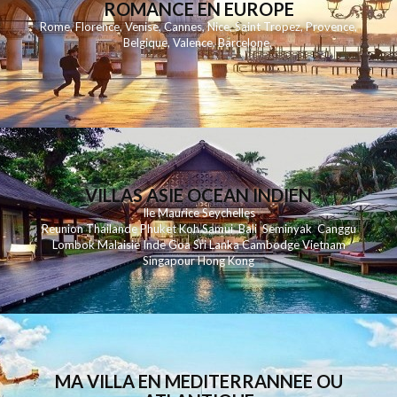
ROMANCE EN EUROPE
Rome
,
Florence
,
Venise
,
Cannes
,
Nice
,
Saint Tropez
,
Provence
,
Belgique
,
Valence
,
Barcelone
,
VILLAS ASIE OCEAN INDIEN
Ile Maurice
Seychelles
Reunion
Thailande
Phuk
et
Koh
Samui
Bali
Seminyak
Canggu
Lombok
Malaisie
Inde
Goa
Sri Lanka
Cambodge
Vietnam
Singapour
Hong Kong
MA VILLA EN MEDITERRANNEE OU