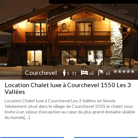
Courchevel
1 -11
x5
x5
Location Chalet luxe à Courchevel 1550 Les 3
Vallées
Location Chalet luxe à Courchevel Les 3 Vallées en Savoie
Idéalement situé dans le village de Courchevel 1550, le chalet vous
invite à un séjour d’exception au cœur du plus grand domaine skiable
du monde[....]