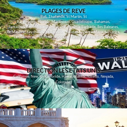
PLAGES DE REVE
Bali
,
Thailande
,
St Martin
,
St
Barthelemy
,
Floride
,
Martinique
,
Guadeloupe
,
Bahamas
,
Jamaique
,
Republique Dominicaine
,
Ile de la Barbade
,
Iles Baleares
,
Ile Maurice
,
Seychelles
,
Ile Reunion
,
Yucatan - Riviera Maya
,
Sri Lanka
,
Las Terrenas
,
Polynesie Française
,
Tahiti
,
Moorea
,
Bora Bora
DIRECTION LES ETATS UNIS
,
,
,
,
Californie
New York
Floride
Hawai
Massachusetts
Nevada
,
,
Colorado
,