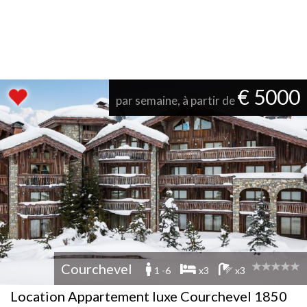
€ 5000
par semaine, à partir de
Courchevel
1 -6
x3
x3
Location Appartement luxe Courchevel 1850