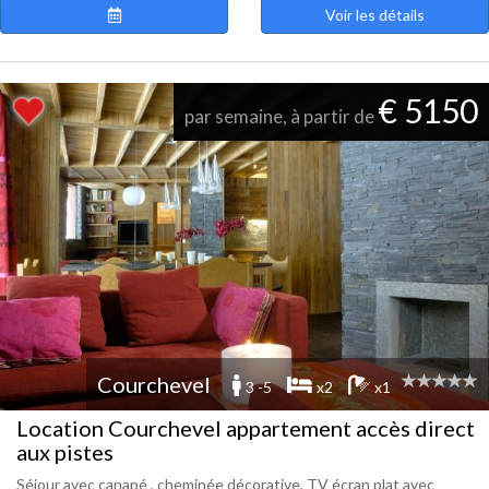
Voir les détails
€ 5150
par semaine, à partir de
Courchevel
3 -5
x2
x1
Location Courchevel appartement accès direct
aux pistes
Séjour avec canapé , cheminée décorative, TV écran plat avec