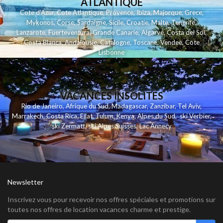
ATLANTIQUE
Cote d'Azur
,
Cote Atlantique
,
Provence
,
Ibiza
,
Majorque
,
Grece
,
Mykonos
,
Corse
,
Sardaigne
,
Sicile
,
Croatie
,
Malte
,
Tenerife
,
Lanzarote
,
Fuerteventura
,
Grande Canarie
,
Algarve
,
Costa del Sol
,
Costa Blanca
,
Andalousie
,
Catalogne
,
Toscane
,
Vendee
,
Cote
Lisbonne
VACANCES INSOLITES
Rio de Janeiro
,
Afrique du Sud
,
Madagascar
,
Zanzibar
,
Tel Aviv
,
Marrakech
,
Costa Rica
,
Eilat
,
Tulum
,
Kenya
,
Alpes du Sud
,
ski Verbier
,
ski Zermatt
,
ski Alpes Suisses
,
Lac Annecy
Newsletter
Inscrivez vous pour recevoir nos offres spéciales et promotions sur
toutes nos offres de location vacances charme et prestige.