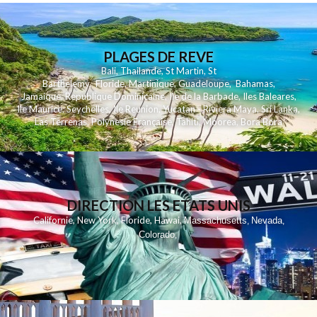
PLAGES DE REVE
Bali
,
Thailande
,
St Martin
,
St
Barthelemy
,
Floride
,
Martinique
,
Guadeloupe
,
Bahamas
,
Jamaique
,
Republique Dominicaine
,
Ile de la Barbade
,
Iles Baleares
,
Ile Maurice
,
Seychelles
,
Ile Reunion
,
Yucatan - Riviera Maya
,
Sri Lanka
,
Las Terrenas
,
Polynesie Française
,
Tahiti
,
Moorea
,
Bora Bora
DIRECTION LES ETATS UNIS
,
,
,
,
Californie
New York
Floride
Hawai
Massachusetts
Nevada
,
,
Colorado
,