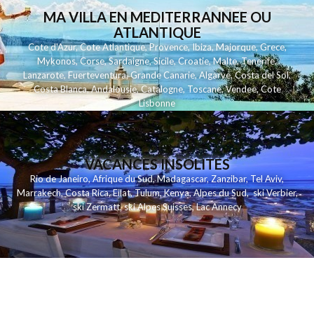
MA VILLA EN MEDITERRANNEE OU
ATLANTIQUE
Cote d'Azur
,
Cote Atlantique
,
Provence
,
Ibiza
,
Majorque
,
Grece
,
Mykonos
,
Corse
,
Sardaigne
,
Sicile
,
Croatie
,
Malte
,
Tenerife
,
Lanzarote
,
Fuerteventura
,
Grande Canarie
,
Algarve
,
Costa del Sol
,
Costa Blanca
,
Andalousie
,
Catalogne
,
Toscane
,
Vendee
,
Cote
Lisbonne
VACANCES INSOLITES
Rio de Janeiro
,
Afrique du Sud
,
Madagascar
,
Zanzibar
,
Tel Aviv
,
Marrakech
,
Costa Rica
,
Eilat
,
Tulum
,
Kenya
,
Alpes du Sud
,
ski Verbier
,
ski Zermatt
,
ski Alpes Suisses
,
Lac Annecy