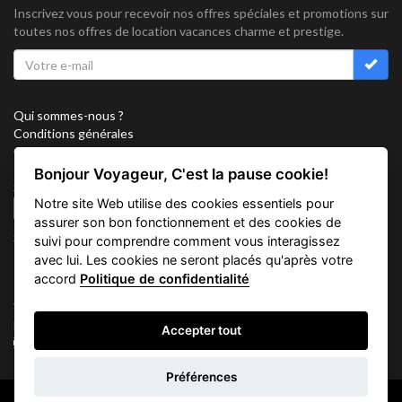
Inscrivez vous pour recevoir nos offres spéciales et promotions sur
toutes nos offres de location vacances charme et prestige.
Qui sommes-nous ?
Conditions générales
Confidentialité
Partenariat
Bonjour Voyageur, C'est la pause cookie!
Sitemap
Notre site Web utilise des cookies essentiels pour
Cookies
assurer son bon fonctionnement et des cookies de
Suivez nous sur
suivi pour comprendre comment vous interagissez
avec lui. Les cookies ne seront placés qu'après votre
accord
Politique de confidentialité
Vacation Key Corp. 2905 Point East Drive #L-215. Aventura.
FLORIDA 33160.
Accepter tout
info@vacationkey.com
Préférences