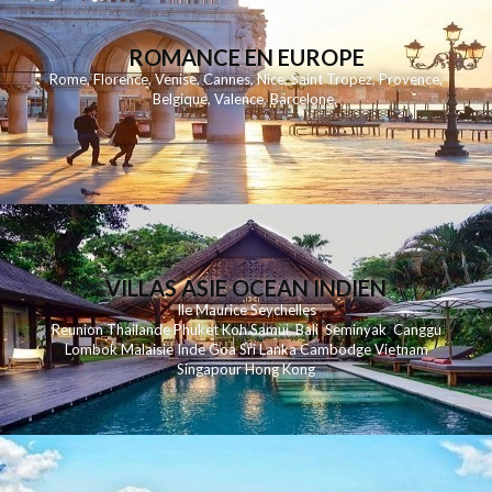
ROMANCE EN EUROPE
Rome
,
Florence
,
Venise
,
Cannes
,
Nice
,
Saint Tropez
,
Provence
,
Belgique
,
Valence
,
Barcelone
,
VILLAS ASIE OCEAN INDIEN
Ile Maurice
Seychelles
Reunion
Thailande
Phuk
et
Koh
Samui
Bali
Seminyak
Canggu
Lombok
Malaisie
Inde
Goa
Sri Lanka
Cambodge
Vietnam
Singapour
Hong Kong