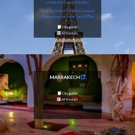
sé
Le Marais
Champs Ely
es
Saint Germain
Chatelet Le Louvre
r Eiffe
Opera
Qu
artier Latin
Tou
l
City guide
All Rentals
MARRAKECH
City guide
All Rentals