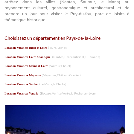
arrêtez dans les villes (Nantes, Saumur, le Mans) au
rayonnement culturel, gastronomique et architectural et de
prendre un jour pour visiter le Puy-du-fou, parc de loisirs à
thématique historique.
Choisissez un département en Pays-de-la-Loire
:
(Tours, Loches)
Location Vacances Indre et Loire
(Nantes, Châteaubriant, Guérande)
Location Vacances Loire Atlantique
(Saumur, Cholet)
Location Vacances Maine et Loire
(Mayenne, Château-Gontier)
Location Vacances Mayenne
(Le Mans, la Flèche)
Location Vacances Sarthe
(Bocage, Venise Verte, la Roche-sur-Lyon)
Location Vacances Vendée