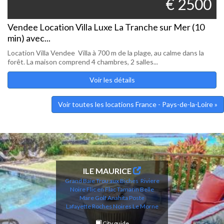
€ 2500
Vendee Location Villa Luxe La Tranche sur Mer (10
min) avec...
Location Villa Vendee Villa à 700 m de la plage, au calme dans la
forêt. La maison comprend 4 chambres, 2 salles...
Voir les détails
Voir toutes les locations France - Pays-de-la-Loire »
ILE MAURICE
Grand Baie
Trou aux Biches
Riviere
Noire
Flic en Flac
Tamarin
Belle
Mare
Golf Anahita
Poste
Lafayette
Roches Noires
Le Morne
City guide