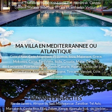
Reunion
Thailande
Phuk
et
Koh
Samui
Bali
Seminyak
Canggu
Lombok
Malaisie
Inde
Goa
Sri Lanka
Cambodge
Vietnam
Singapour
Hong Kong
MA VILLA EN MEDITERRANNEE OU
ATLANTIQUE
Cote d'Azur
,
Cote Atlantique
,
Provence
,
Ibiza
,
Majorque
,
Grece
,
Mykonos
,
Corse
,
Sardaigne
,
Sicile
,
Croatie
,
Malte
,
Tenerife
,
Lanzarote
,
Fuerteventura
,
Grande Canarie
,
Algarve
,
Costa del Sol
,
Costa Blanca
,
Andalousie
,
Catalogne
,
Toscane
,
Vendee
,
Cote
Lisbonne
VACANCES INSOLITES
Rio de Janeiro
,
Afrique du Sud
,
Madagascar
,
Zanzibar
,
Tel Aviv
,
Marrakech
,
Costa Rica
,
Eilat
,
Tulum
,
Kenya
,
Alpes du Sud
,
ski Verbier
,