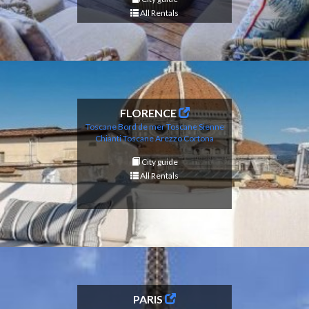
All Rentals
FLORENCE
Toscane Bord de mer
Toscane Sienne
Chianti
Toscane Arezzo Cortona
City guide
All Rentals
PARIS