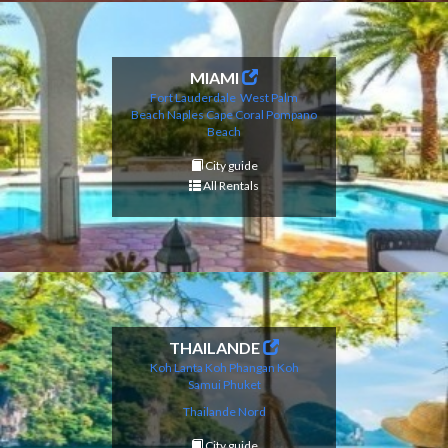
MIAMI
Fort Lauderdale
West Palm
Beach
Naples
Cape Coral
Pompano
Beach
City guide
All Rentals
THAILANDE
Koh Lanta
Koh Phangan
Koh
Samui
Phuket
Thailande Nord
City guide