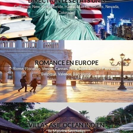
DIRECTION LES ETATS UNIS
,
,
,
,
Californie
New York
Floride
Hawai
Massachusetts
Nevada
,
,
Colorado
,
ROMANCE EN EUROPE
Rome
,
Florence
,
Venise
,
Cannes
,
Nice
,
Saint Tropez
,
Provence
,
Belgique
,
Valence
,
Barcelone
,
VILLAS ASIE OCEAN INDIEN
Ile Maurice
Seychelles