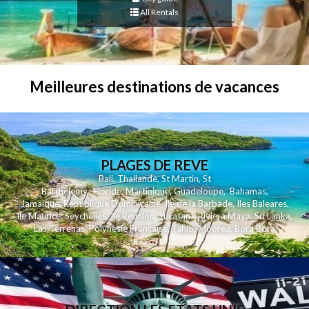
All Rentals
Meilleures destinations de vacances
PLAGES DE REVE
Bali
,
Thailande
,
St Martin
,
St
Barthelemy
,
Floride
,
Martinique
,
Guadeloupe
,
Bahamas
,
Jamaique
,
Republique Dominicaine
,
Ile de la Barbade
,
Iles Baleares
,
Ile Maurice
,
Seychelles
,
Ile Reunion
,
Yucatan - Riviera Maya
,
Sri Lanka
,
Las Terrenas
,
Polynesie Française
,
Tahiti
,
Moorea
,
Bora Bora