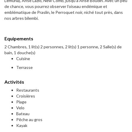
Lemuria), Anse Lazio, New Comb, jusqu’à Anse Boudin. Avec un peu
de chance, vous pourrez observer l’oiseau endémique et
emblématique de Praslin, le Perroquet noir, niché tout près, dans
nos arbres bilembi.
Equipements
2 Chambres, 1 lit(s) 2 personnes, 2 lit(s) 1 personne, 2 Salle(s) de
bain, 1 douche(s)
Cuisine
Terrasse
Activités
Restaurants
Croisières
Plage
Velo
Bateau
Pêche au gros
Kayak