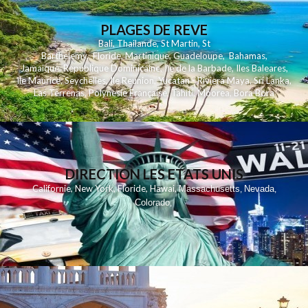
PLAGES DE REVE
Bali
,
Thailande
,
St Martin
,
St
Barthelemy
,
Floride
,
Martinique
,
Guadeloupe
,
Bahamas
,
Jamaique
,
Republique Dominicaine
,
Ile de la Barbade
,
Iles Baleares
,
Ile Maurice
,
Seychelles
,
Ile Reunion
,
Yucatan - Riviera Maya
,
Sri Lanka
,
Las Terrenas
,
Polynesie Française
,
Tahiti
,
Moorea
,
Bora Bora
DIRECTION LES ETATS UNIS
,
,
,
,
Californie
New York
Floride
Hawai
Massachusetts
Nevada
,
,
Colorado
,