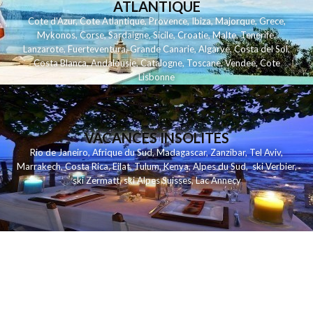
ATLANTIQUE
Cote d'Azur
,
Cote Atlantique
,
Provence
,
Ibiza
,
Majorque
,
Grece
,
Mykonos
,
Corse
,
Sardaigne
,
Sicile
,
Croatie
,
Malte
,
Tenerife
,
Lanzarote
,
Fuerteventura
,
Grande Canarie
,
Algarve
,
Costa del Sol
,
Costa Blanca
,
Andalousie
,
Catalogne
,
Toscane
,
Vendee
,
Cote
Lisbonne
VACANCES INSOLITES
Rio de Janeiro
,
Afrique du Sud
,
Madagascar
,
Zanzibar
,
Tel Aviv
,
Marrakech
,
Costa Rica
,
Eilat
,
Tulum
,
Kenya
,
Alpes du Sud
,
ski Verbier
,
ski Zermatt
,
ski Alpes Suisses
,
Lac Annecy