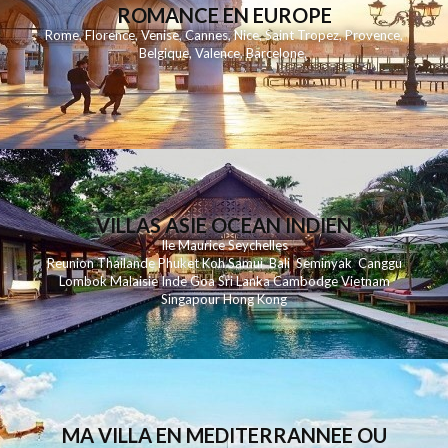
ROMANCE EN EUROPE
Rome
,
Florence
,
Venise
,
Cannes
,
Nice
,
Saint Tropez
,
Provence
,
Belgique
,
Valence
,
Barcelone
,
VILLAS ASIE OCEAN INDIEN
Ile Maurice
Seychelles
Reunion
Thailande
Phuk
et
Koh
Samui
Bali
Seminyak
Canggu
Lombok
Malaisie
Inde
Goa
Sri Lanka
Cambodge
Vietnam
Singapour
Hong Kong
MA VILLA EN MEDITERRANNEE OU