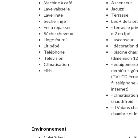
Machine à café
Ascenseur
Lave vaisselle
Jacuzzi
Lave linge
Terrasse
Seche linge
Les + de la pr
Fer à repasser
- terrasse pri
Sèche cheveux
m2 en Ipé
Linge fourni
- ascenseur
Lit bébé
- décoration 
Téléphone
- piscine chau
Télévision
(dimension 12
Climatisation
- équipement
Hi-Fi
dernières gén
(TV LCD écran 
fi, téléphone,
internet)
- climatisatio
chaud/froid
- TV dans ch
chambre et le
Environnement
Calvi 20mn
St