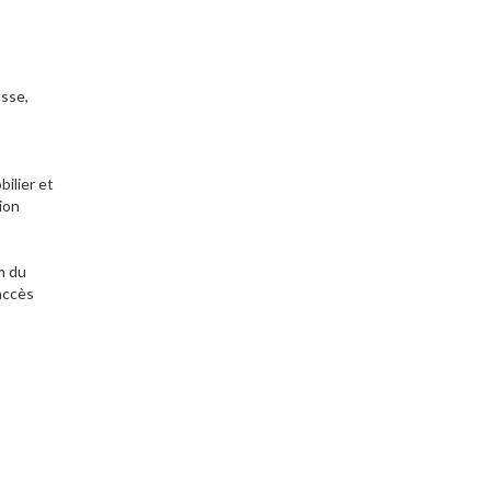
sse,
ilier et
ion
m du
accès