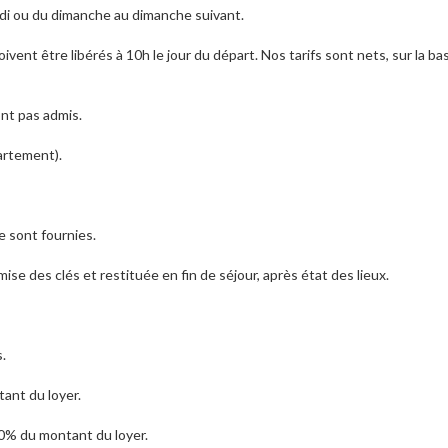
i ou du dimanche au dimanche suivant.
vent être libérés à 10h le jour du départ. Nos tarifs sont nets, sur la ba
nt pas admis.
artement).
e sont fournies.
e des clés et restituée en fin de séjour, après état des lieux.
.
tant du loyer.
100% du montant du loyer.