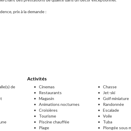
dence, prix à la demande :
Activités
lle(s) de
Cinemas
Chasse
Restaurants
Jet-ski
et
Magasin
Golf miniature
Animations nocturnes
Randonnée
Croisières
Escalade
Tourisme
Voile
mune
Piscine chauffée
Tuba
Plage
Plongée sous m