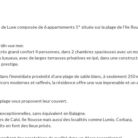
e Luxe composée de 6 appartements 5* située sur la plage de l'Ile Rou
rdin vue mer.
très grand confort 4 personnes, dans 2 chambres spacieuses avec un mob
luxueux, avec de larges terrasses privatives en ipé, dans une construct
 prestige.
 dans l'immédiate proximité d'une plage de sable blanc, à seulement 250 
écors modernes et raffinés, la résidence offre une vue imprenable et un 
 plage vous proposent leur couvert.
exceptionnelles, sans équivalent en Balagne.
es de Calvi, Ile Rousse mais aussi des localités comme Lumio, Corbara,
ts en font des lieux prisés.
herchant des prestations de qualité dans un décor exceptionnel.