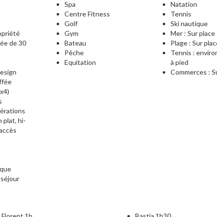
Spa
Natation
Centre Fitness
Tennis
Golf
Ski nautique
opriété
Gym
Mer : Sur place
vée de 30
Bateau
Plage : Sur pla
Pêche
Tennis : envir
Equitation
à pied
design
Commerces : Su
ffée
x4)
s
érations
plat, hi-
 accès
n
aque
 séjour
 Florent 1h
Bastia 1h30