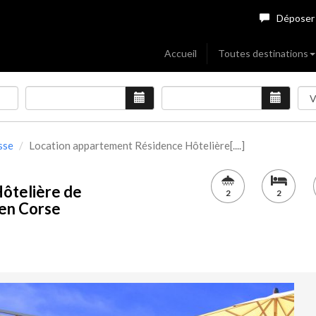
Déposer
Accueil
Toutes destinations
sse
Location appartement Résidence Hôtelière[....]
ôtelière de
2
2
e en Corse