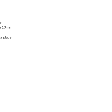
ce
on 10 mn
r place