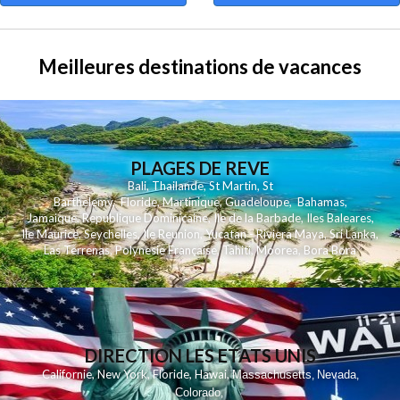
Meilleures destinations de vacances
PLAGES DE REVE
Bali
,
Thailande
,
St Martin
,
St
Barthelemy
,
Floride
,
Martinique
,
Guadeloupe
,
Bahamas
,
Jamaique
,
Republique Dominicaine
,
Ile de la Barbade
,
Iles Baleares
,
Ile Maurice
,
Seychelles
,
Ile Reunion
,
Yucatan - Riviera Maya
,
Sri Lanka
,
Las Terrenas
,
Polynesie Française
,
Tahiti
,
Moorea
,
Bora Bora
DIRECTION LES ETATS UNIS
,
,
,
,
Californie
New York
Floride
Hawai
Massachusetts
Nevada
,
,
Colorado
,