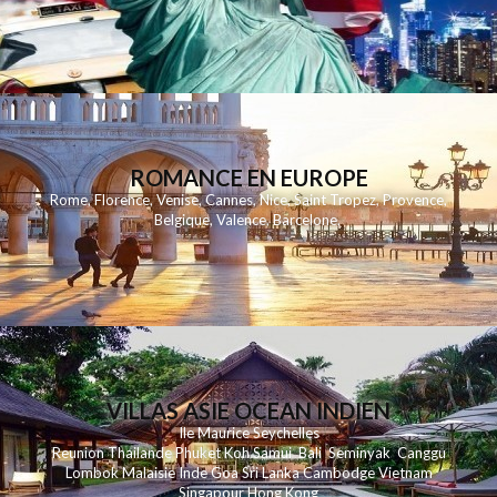
ROMANCE EN EUROPE
Rome
,
Florence
,
Venise
,
Cannes
,
Nice
,
Saint Tropez
,
Provence
,
Belgique
,
Valence
,
Barcelone
,
VILLAS ASIE OCEAN INDIEN
Ile Maurice
Seychelles
Reunion
Thailande
Phuk
et
Koh
Samui
Bali
Seminyak
Canggu
Lombok
Malaisie
Inde
Goa
Sri Lanka
Cambodge
Vietnam
Singapour
Hong Kong