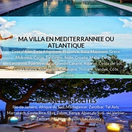
MA VILLA EN MEDITERRANNEE OU
ATLANTIQUE
Cote d'Azur
,
Cote Atlantique
,
Provence
,
Ibiza
,
Majorque
,
Grece
,
Mykonos
,
Corse
,
Sardaigne
,
Sicile
,
Croatie
,
Malte
,
Tenerife
,
Lanzarote
,
Fuerteventura
,
Grande Canarie
,
Algarve
,
Costa del Sol
,
Costa Blanca
,
Andalousie
,
Catalogne
,
Toscane
,
Vendee
,
Cote
Lisbonne
VACANCES INSOLITES
Rio de Janeiro
,
Afrique du Sud
,
Madagascar
,
Zanzibar
,
Tel Aviv
,
Marrakech
,
Costa Rica
,
Eilat
,
Tulum
,
Kenya
,
Alpes du Sud
,
ski Verbier
,
ski Zermatt
,
ski Alpes Suisses
,
Lac Annecy