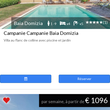
(1)
Baia Domizia
1 -9
x4
x5
Campanie Campanie Baia Domizia
Villa au flanc de colline avec piscine et jardin
Réserver
€ 1096
par semaine, à partir de