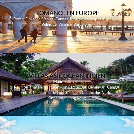
ROMANCE EN EUROPE
Rome
,
Florence
,
Venise
,
Cannes
,
Nice
,
Saint Tropez
,
Provence
,
Belgique
,
Valence
,
Barcelone
,
VILLAS ASIE OCEAN INDIEN
Ile Maurice
Seychelles
Reunion
Thailande
Phuk
et
Koh
Samui
Bali
Seminyak
Canggu
Lombok
Malaisie
Inde
Goa
Sri Lanka
Cambodge
Vietnam
Singapour
Hong Kong