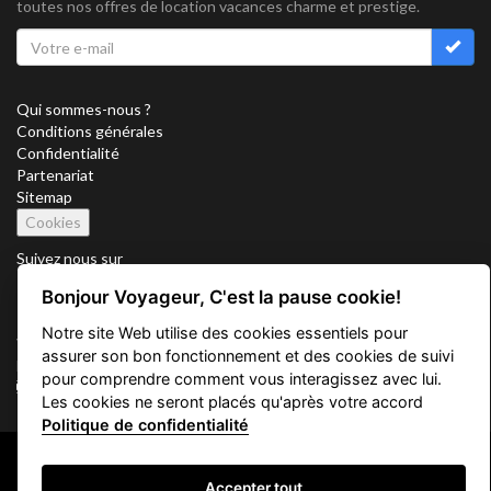
toutes nos offres de location vacances charme et prestige.
Qui sommes-nous ?
Conditions générales
Confidentialité
Partenariat
Sitemap
Cookies
Suivez nous sur
Bonjour Voyageur, C'est la pause cookie!
Notre site Web utilise des cookies essentiels pour
Vacation Key Corp. 2905 Point East Drive #L-215. Aventura.
assurer son bon fonctionnement et des cookies de suivi
FLORIDA 33160.
pour comprendre comment vous interagissez avec lui.
info@vacationkey.com
Les cookies ne seront placés qu'après votre accord
Politique de confidentialité
Copyright © 2026 Vacation Key Corp.
Accepter tout