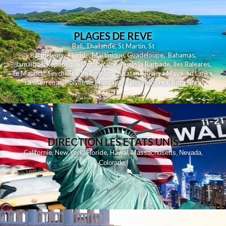
PLAGES DE REVE
Bali
,
Thailande
,
St Martin
,
St
Barthelemy
,
Floride
,
Martinique
,
Guadeloupe
,
Bahamas
,
Jamaique
,
Republique Dominicaine
,
Ile de la Barbade
,
Iles Baleares
,
Ile Maurice
,
Seychelles
,
Ile Reunion
,
Yucatan - Riviera Maya
,
Sri Lanka
,
Las Terrenas
,
Polynesie Française
,
Tahiti
,
Moorea
,
Bora Bora
DIRECTION LES ETATS UNIS
,
,
,
,
Californie
New York
Floride
Hawai
Massachusetts
Nevada
,
,
Colorado
,