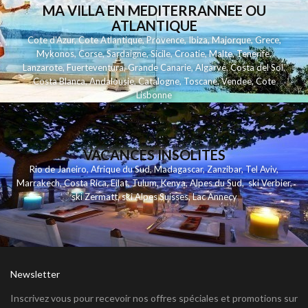
MA VILLA EN MEDITERRANNEE OU
ATLANTIQUE
Cote d'Azur
,
Cote Atlantique
,
Provence
,
Ibiza
,
Majorque
,
Grece
,
Mykonos
,
Corse
,
Sardaigne
,
Sicile
,
Croatie
,
Malte
,
Tenerife
,
Lanzarote
,
Fuerteventura
,
Grande Canarie
,
Algarve
,
Costa del Sol
,
Costa Blanca
,
Andalousie
,
Catalogne
,
Toscane
,
Vendee
,
Cote
Lisbonne
VACANCES INSOLITES
Rio de Janeiro
,
Afrique du Sud
,
Madagascar
,
Zanzibar
,
Tel Aviv
,
Marrakech
,
Costa Rica
,
Eilat
,
Tulum
,
Kenya
,
Alpes du Sud
,
ski Verbier
,
ski Zermatt
,
ski Alpes Suisses
,
Lac Annecy
Newsletter
Inscrivez vous pour recevoir nos offres spéciales et promotions sur