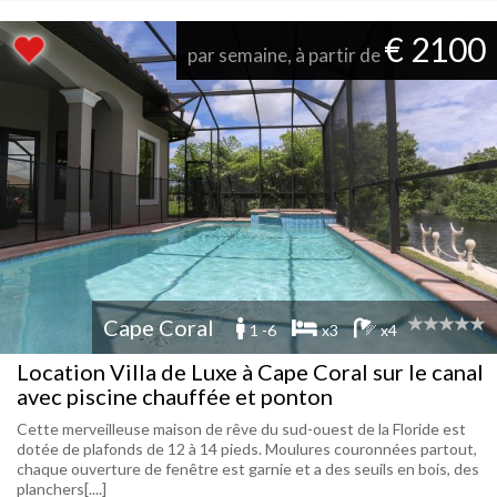
€ 2100
par semaine, à partir de
Cape Coral
1 -6
x3
x4
Location Villa de Luxe à Cape Coral sur le canal
avec piscine chauffée et ponton
Cette merveilleuse maison de rêve du sud-ouest de la Floride est
dotée de plafonds de 12 à 14 pieds. Moulures couronnées partout,
chaque ouverture de fenêtre est garnie et a des seuils en bois, des
planchers[....]