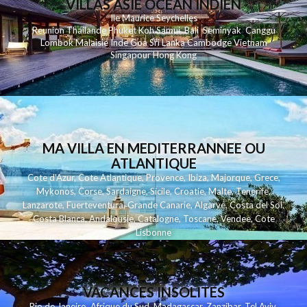
VILLAS ASIE OCEAN INDIEN
Ile Maurice
Seychelles
Reunion
Thailande
Phuk
et
Koh
Samui
Bali
Seminyak
Canggu
Lombok
Malaisie
Inde
Goa
Sri Lanka
Cambodge
Vietnam
Singapour
Hong Kong
MA VILLA EN MEDITERRANNEE OU
ATLANTIQUE
Cote d'Azur
,
Cote Atlantique
,
Provence
,
Ibiza
,
Majorque
,
Grece
,
Mykonos
,
Corse
,
Sardaigne
,
Sicile
,
Croatie
,
Malte
,
Tenerife
,
Lanzarote
,
Fuerteventura
,
Grande Canarie
,
Algarve
,
Costa del Sol
,
Costa Blanca
,
Andalousie
,
Catalogne
,
Toscane
,
Vendee
,
Cote
Lisbonne
VACANCES INSOLITES
Rio de Janeiro
,
Afrique du Sud
,
Madagascar
,
Zanzibar
,
Tel Aviv
,