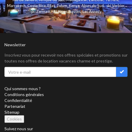
Marrakech
,
Costa Rica
,
Eilat
,
Tulum
,
Kenya
,
Alpes du Sud
,
ski Verbier
,
ski Zermatt
,
ski Alpes Suisses
,
Lac Annecy
Newsletter
Inscrivez vous pour recevoir nos offres spéciales et promotions sur
toutes nos offres de location vacances charme et prestige.
Qui sommes-nous ?
Conditions générales
Confidentialité
Partenariat
Sitemap
Cookies
Suivez nous sur