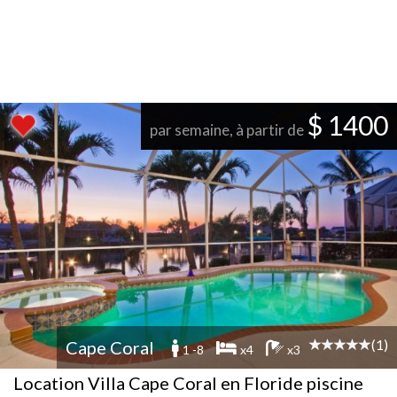
$ 1400
par semaine, à partir de
(1)
Cape Coral
1 -8
x4
x3
Location Villa Cape Coral en Floride piscine