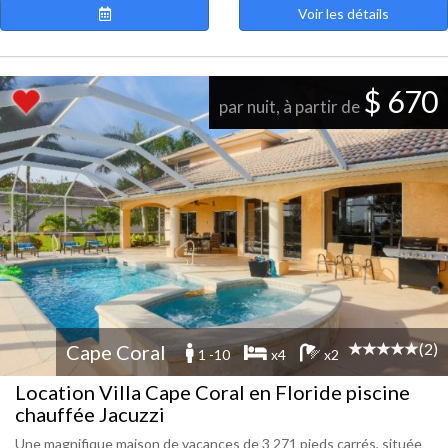
Voir les détails
$ 670
par nuit, à partir de
(2)
Cape Coral
1 -10
x4
x2
Location Villa Cape Coral en Floride piscine
chauffée Jacuzzi
Une magnifique maison de vacances de 3 271 pieds carrés, située