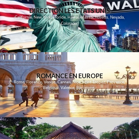
DIRECTION LES ETATS UNIS
,
,
,
,
Californie
New York
Floride
Hawai
Massachusetts
Nevada
,
,
Colorado
,
ROMANCE EN EUROPE
Rome
,
Florence
,
Venise
,
Cannes
,
Nice
,
Saint Tropez
,
Provence
,
Belgique
,
Valence
,
Barcelone
,