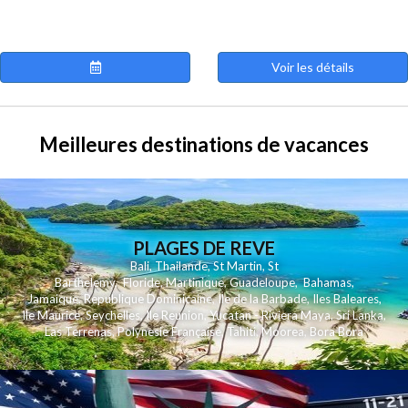
Voir les détails
Meilleures destinations de vacances
PLAGES DE REVE
Bali
,
Thailande
,
St Martin
,
St
Barthelemy
,
Floride
,
Martinique
,
Guadeloupe
,
Bahamas
,
Jamaique
,
Republique Dominicaine
,
Ile de la Barbade
,
Iles Baleares
,
Ile Maurice
,
Seychelles
,
Ile Reunion
,
Yucatan - Riviera Maya
,
Sri Lanka
,
Las Terrenas
,
Polynesie Française
,
Tahiti
,
Moorea
,
Bora Bora