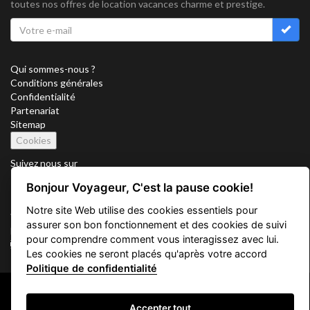
toutes nos offres de location vacances charme et prestige.
Qui sommes-nous ?
Conditions générales
Confidentialité
Partenariat
Sitemap
Cookies
Suivez nous sur
Bonjour Voyageur, C'est la pause cookie!
Notre site Web utilise des cookies essentiels pour
Vacation Key Corp. 2905 Point East Drive #L-215. Aventura.
assurer son bon fonctionnement et des cookies de suivi
FLORIDA 33160.
pour comprendre comment vous interagissez avec lui.
info@vacationkey.com
Les cookies ne seront placés qu'après votre accord
Politique de confidentialité
Copyright © 2026 Vacation Key Corp.
Accepter tout