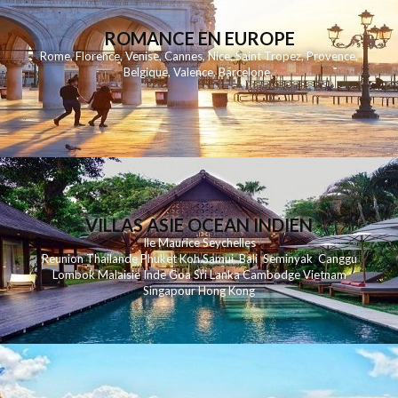
ROMANCE EN EUROPE
Rome
,
Florence
,
Venise
,
Cannes
,
Nice
,
Saint Tropez
,
Provence
,
Belgique
,
Valence
,
Barcelone
,
VILLAS ASIE OCEAN INDIEN
Ile Maurice
Seychelles
Reunion
Thailande
Phuk
et
Koh
Samui
Bali
Seminyak
Canggu
Lombok
Malaisie
Inde
Goa
Sri Lanka
Cambodge
Vietnam
Singapour
Hong Kong