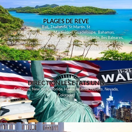
PLAGES DE REVE
Bali
,
Thailande
,
St Martin
,
St
Barthelemy
,
Floride
,
Martinique
,
Guadeloupe
,
Bahamas
,
Jamaique
,
Republique Dominicaine
,
Ile de la Barbade
,
Iles Baleares
,
Ile Maurice
,
Seychelles
,
Ile Reunion
,
Yucatan - Riviera Maya
,
Sri Lanka
,
Las Terrenas
,
Polynesie Française
,
Tahiti
,
Moorea
,
Bora Bora
DIRECTION LES ETATS UNIS
,
,
,
,
Californie
New York
Floride
Hawai
Massachusetts
Nevada
,
,
Colorado
,