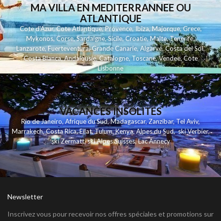
MA VILLA EN MEDITERRANNEE OU
ATLANTIQUE
Cote d'Azur
,
Cote Atlantique
,
Provence
,
Ibiza
,
Majorque
,
Grece
,
Mykonos
,
Corse
,
Sardaigne
,
Sicile
,
Croatie
,
Malte
,
Tenerife
,
Lanzarote
,
Fuerteventura
,
Grande Canarie
,
Algarve
,
Costa del Sol
,
Costa Blanca
,
Andalousie
,
Catalogne
,
Toscane
,
Vendee
,
Cote
Lisbonne
VACANCES INSOLITES
Rio de Janeiro
,
Afrique du Sud
,
Madagascar
,
Zanzibar
,
Tel Aviv
,
Marrakech
,
Costa Rica
,
Eilat
,
Tulum
,
Kenya
,
Alpes du Sud
,
ski Verbier
,
ski Zermatt
,
ski Alpes Suisses
,
Lac Annecy
Newsletter
Inscrivez vous pour recevoir nos offres spéciales et promotions sur