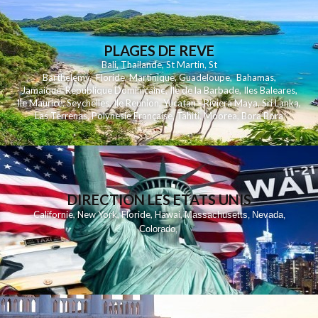
PLAGES DE REVE
Bali
,
Thailande
,
St Martin
,
St
Barthelemy
,
Floride
,
Martinique
,
Guadeloupe
,
Bahamas
,
Jamaique
,
Republique Dominicaine
,
Ile de la Barbade
,
Iles Baleares
,
Ile Maurice
,
Seychelles
,
Ile Reunion
,
Yucatan - Riviera Maya
,
Sri Lanka
,
Las Terrenas
,
Polynesie Française
,
Tahiti
,
Moorea
,
Bora Bora
DIRECTION LES ETATS UNIS
,
,
,
,
Californie
New York
Floride
Hawai
Massachusetts
Nevada
,
,
Colorado
,