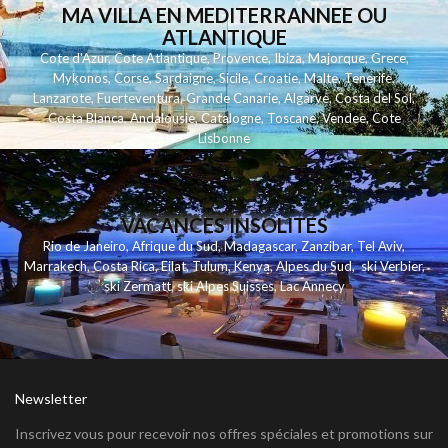
MA VILLA EN MEDITERRANNEE OU
ATLANTIQUE
Cote d'Azur
,
Cote Atlantique
,
Provence
,
Ibiza
,
Majorque
,
Grece
,
Mykonos
,
Corse
,
Sardaigne
,
Sicile
,
Croatie
,
Malte
,
Tenerife
,
Lanzarote
,
Fuerteventura
,
Grande Canarie
,
Algarve
,
Costa del Sol
,
Costa Blanca
,
Andalousie
,
Catalogne
,
Toscane
,
Vendee
,
Cote
Lisbonne
VACANCES INSOLITES
Rio de Janeiro
,
Afrique du Sud
,
Madagascar
,
Zanzibar
,
Tel Aviv
,
Marrakech
,
Costa Rica
,
Eilat
,
Tulum
,
Kenya
,
Alpes du Sud
,
ski Verbier
,
ski Zermatt
,
ski Alpes Suisses
,
Lac Annecy
Newsletter
Inscrivez vous pour recevoir nos offres spéciales et promotions sur