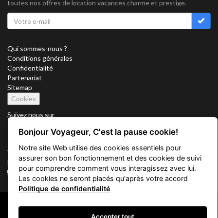
toutes nos offres de location vacances charme et prestige.
Qui sommes-nous ?
Conditions générales
Confidentialité
Partenariat
Sitemap
Cookies
Suivez nous sur
Bonjour Voyageur, C'est la pause cookie!
Notre site Web utilise des cookies essentiels pour
Vacation Key Corp. 2905 Point East Drive #L-215. Aventura.
assurer son bon fonctionnement et des cookies de suivi
FLORIDA 33160.
pour comprendre comment vous interagissez avec lui.
info@vacationkey.com
Les cookies ne seront placés qu'après votre accord
Politique de confidentialité
Copyright © 2026 Vacation Key Corp.
Accepter tout