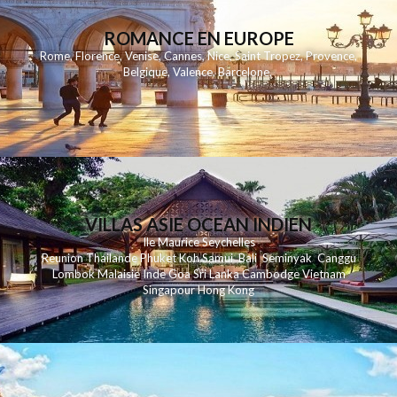
ROMANCE EN EUROPE
Rome
,
Florence
,
Venise
,
Cannes
,
Nice
,
Saint Tropez
,
Provence
,
Belgique
,
Valence
,
Barcelone
,
VILLAS ASIE OCEAN INDIEN
Ile Maurice
Seychelles
Reunion
Thailande
Phuk
et
Koh
Samui
Bali
Seminyak
Canggu
Lombok
Malaisie
Inde
Goa
Sri Lanka
Cambodge
Vietnam
Singapour
Hong Kong