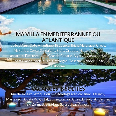
MA VILLA EN MEDITERRANNEE OU
ATLANTIQUE
Cote d'Azur
,
Cote Atlantique
,
Provence
,
Ibiza
,
Majorque
,
Grece
,
Mykonos
,
Corse
,
Sardaigne
,
Sicile
,
Croatie
,
Malte
,
Tenerife
,
Lanzarote
,
Fuerteventura
,
Grande Canarie
,
Algarve
,
Costa del Sol
,
Costa Blanca
,
Andalousie
,
Catalogne
,
Toscane
,
Vendee
,
Cote
Lisbonne
VACANCES INSOLITES
Rio de Janeiro
,
Afrique du Sud
,
Madagascar
,
Zanzibar
,
Tel Aviv
,
Marrakech
,
Costa Rica
,
Eilat
,
Tulum
,
Kenya
,
Alpes du Sud
,
ski Verbier
,
ski Zermatt
,
ski Alpes Suisses
,
Lac Annecy