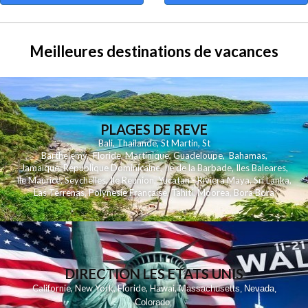
Meilleures destinations de vacances
PLAGES DE REVE
Bali
,
Thailande
,
St Martin
,
St
Barthelemy
,
Floride
,
Martinique
,
Guadeloupe
,
Bahamas
,
Jamaique
,
Republique Dominicaine
,
Ile de la Barbade
,
Iles Baleares
,
Ile Maurice
,
Seychelles
,
Ile Reunion
,
Yucatan - Riviera Maya
,
Sri Lanka
,
Las Terrenas
,
Polynesie Française
,
Tahiti
,
Moorea
,
Bora Bora
DIRECTION LES ETATS UNIS
,
,
,
,
Californie
New York
Floride
Hawai
Massachusetts
Nevada
,
,
Colorado
,