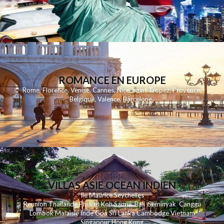
ROMANCE EN EUROPE
Rome
,
Florence
,
Venise
,
Cannes
,
Nice
,
Saint Tropez
,
Provence
,
Belgique
,
Valence
,
Barcelone
,
VILLAS ASIE OCEAN INDIEN
Ile Maurice
Seychelles
Reunion
Thailande
Phuk
et
Koh
Samui
Bali
Seminyak
Canggu
Lombok
Malaisie
Inde
Goa
Sri Lanka
Cambodge
Vietnam
Singapour
Hong Kong