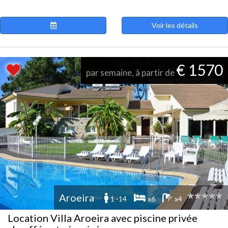
Voir les détails
€ 1570
par semaine, à partir de
Aroeira
1 -14
x6
x4
Location Villa Aroeira avec piscine privée