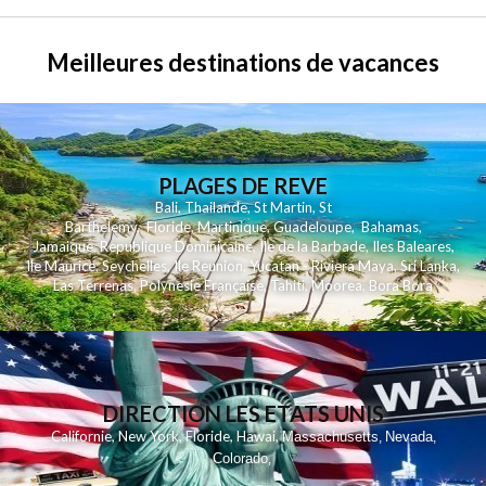
Meilleures destinations de vacances
PLAGES DE REVE
Bali
,
Thailande
,
St Martin
,
St
Barthelemy
,
Floride
,
Martinique
,
Guadeloupe
,
Bahamas
,
Jamaique
,
Republique Dominicaine
,
Ile de la Barbade
,
Iles Baleares
,
Ile Maurice
,
Seychelles
,
Ile Reunion
,
Yucatan - Riviera Maya
,
Sri Lanka
,
Las Terrenas
,
Polynesie Française
,
Tahiti
,
Moorea
,
Bora Bora
DIRECTION LES ETATS UNIS
,
,
,
,
Californie
New York
Floride
Hawai
Massachusetts
Nevada
,
,
Colorado
,