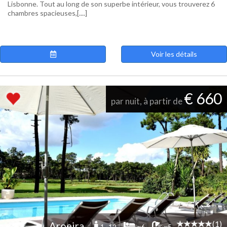
Lisbonne. Tout au long de son superbe intérieur, vous trouverez 6
chambres spacieuses,[....]
Voir les détails
€ 660
par nuit, à partir de
(1)
Aroeira
1 -12
x6
x5