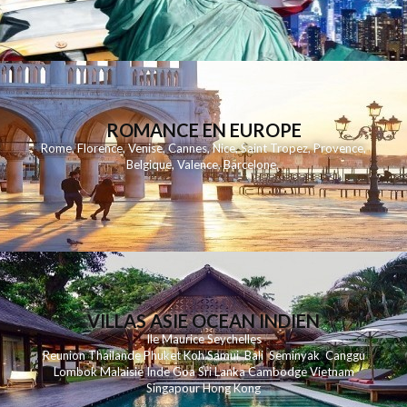
ROMANCE EN EUROPE
Rome
,
Florence
,
Venise
,
Cannes
,
Nice
,
Saint Tropez
,
Provence
,
Belgique
,
Valence
,
Barcelone
,
VILLAS ASIE OCEAN INDIEN
Ile Maurice
Seychelles
Reunion
Thailande
Phuk
et
Koh
Samui
Bali
Seminyak
Canggu
Lombok
Malaisie
Inde
Goa
Sri Lanka
Cambodge
Vietnam
Singapour
Hong Kong