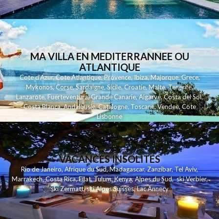
MA VILLA EN MEDITERRANNEE OU
ATLANTIQUE
Cote d'Azur
,
Cote Atlantique
,
Provence
,
Ibiza
,
Majorque
,
Grece
,
Mykonos
,
Corse
,
Sardaigne
,
Sicile
,
Croatie
,
Malte
,
Tenerife
,
Lanzarote
,
Fuerteventura
,
Grande Canarie
,
Algarve
,
Costa del Sol
,
Costa Blanca
,
Andalousie
,
Catalogne
,
Toscane
,
Vendee
,
Cote
Lisbonne
VACANCES INSOLITES
Rio de Janeiro
,
Afrique du Sud
,
Madagascar
,
Zanzibar
,
Tel Aviv
,
Marrakech
,
Costa Rica
,
Eilat
,
Tulum
,
Kenya
,
Alpes du Sud
,
ski Verbier
,
ski Zermatt
,
ski Alpes Suisses
,
Lac Annecy