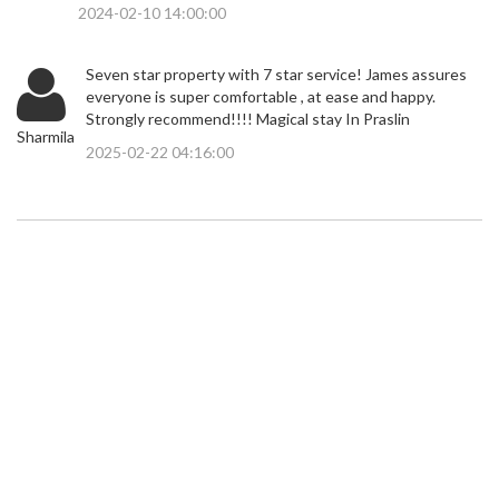
2024-02-10 14:00:00
Seven star property with 7 star service! James assures
everyone is super comfortable , at ease and happy.
Strongly recommend!!!! Magical stay In Praslin
Sharmila
2025-02-22 04:16:00