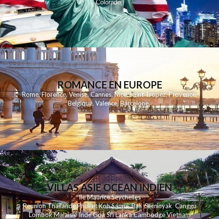
Colorado
,
ROMANCE EN EUROPE
Rome
,
Florence
,
Venise
,
Cannes
,
Nice
,
Saint Tropez
,
Provence
,
Belgique
,
Valence
,
Barcelone
,
VILLAS ASIE OCEAN INDIEN
Ile Maurice
Seychelles
Reunion
Thailande
Phuk
et
Koh
Samui
Bali
Seminyak
Canggu
Lombok
Malaisie
Inde
Goa
Sri Lanka
Cambodge
Vietnam