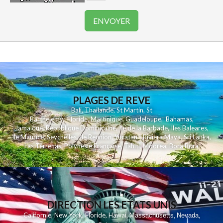
PLAGES DE REVE
Bali
,
Thailande
,
St Martin
,
St
Barthelemy
,
Floride
,
Martinique
,
Guadeloupe
,
Bahamas
,
Jamaique
,
Republique Dominicaine
,
Ile de la Barbade
,
Iles Baleares
,
Ile Maurice
,
Seychelles
,
Ile Reunion
,
Yucatan - Riviera Maya
,
Sri Lanka
,
Las Terrenas
,
Polynesie Française
,
Tahiti
,
Moorea
,
Bora Bora
DIRECTION LES ETATS UNIS
,
,
,
,
Californie
New York
Floride
Hawai
Massachusetts
Nevada
,
,