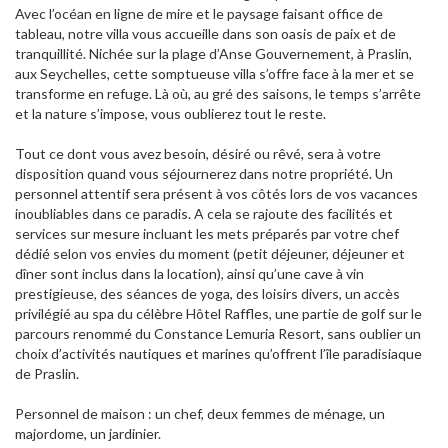
Avec l’océan en ligne de mire et le paysage faisant office de
tableau, notre villa vous accueille dans son oasis de paix et de
tranquillité. Nichée sur la plage d’Anse Gouvernement, à Praslin,
aux Seychelles, cette somptueuse villa s’offre face à la mer et se
transforme en refuge. Là où, au gré des saisons, le temps s’arrête
et la nature s’impose, vous oublierez tout le reste.
Tout ce dont vous avez besoin, désiré ou rêvé, sera à votre
disposition quand vous séjournerez dans notre propriété. Un
personnel attentif sera présent à vos côtés lors de vos vacances
inoubliables dans ce paradis. A cela se rajoute des facilités et
services sur mesure incluant les mets préparés par votre chef
dédié selon vos envies du moment (petit déjeuner, déjeuner et
dîner sont inclus dans la location), ainsi qu’une cave à vin
prestigieuse, des séances de yoga, des loisirs divers, un accès
privilégié au spa du célèbre Hôtel Raffles, une partie de golf sur le
parcours renommé du Constance Lemuria Resort, sans oublier un
choix d’activités nautiques et marines qu’offrent l’île paradisiaque
de Praslin.
Personnel de maison : un chef, deux femmes de ménage, un
majordome, un jardinier.