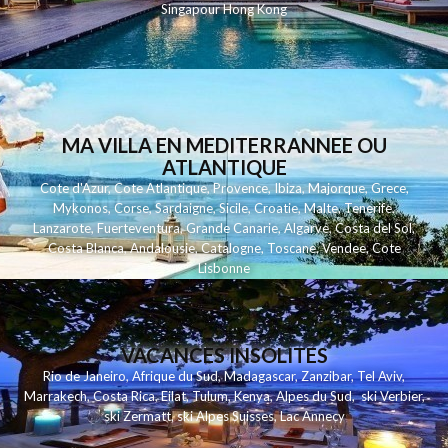
Singapour
Hong Kong
MA VILLA EN MEDITERRANNEE OU
ATLANTIQUE
Cote d'Azur
,
Cote Atlantique
,
Provence
,
Ibiza
,
Majorque
,
Grece
,
Mykonos
,
Corse
,
Sardaigne
,
Sicile
,
Croatie
,
Malte
,
Tenerife
,
Lanzarote
,
Fuerteventura
,
Grande Canarie
,
Algarve
,
Costa del Sol
,
Costa Blanca
,
Andalousie
,
Catalogne
,
Toscane
,
Vendee
,
Cote
Lisbonne
VACANCES INSOLITES
Rio de Janeiro
,
Afrique du Sud
,
Madagascar
,
Zanzibar
,
Tel Aviv
,
Marrakech
,
Costa Rica
,
Eilat
,
Tulum
,
Kenya
,
Alpes du Sud
,
ski Verbier
,
ski Zermatt
,
ski Alpes Suisses
,
Lac Annecy