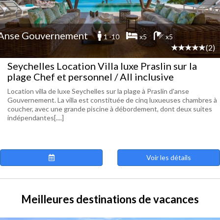
Anse Gouvernement
1 -10
x5
x5
(2)
Seychelles Location Villa luxe Praslin sur la
plage Chef et personnel / All inclusive
Location villa de luxe Seychelles sur la plage à Praslin d'anse
Gouvernement. La villa est constituée de cinq luxueuses chambres à
coucher, avec une grande piscine à débordement, dont deux suites
indépendantes[....]
Voir les détails
Meilleures destinations de vacances