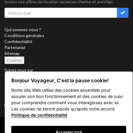
toutes nos offres de location vacances charme et prestige.
Qui sommes-nous ?
Conditions générales
Confidentialité
Partenariat
Sitemap
Cookies
Suivez nous sur
Bonjour Voyageur, C'est la pause cookie!
Notre site Web utilise des cookies essentiels pour
Vacation Key Corp. 2905 Point East Drive #L-215. Aventura.
assurer son bon fonctionnement et des cookies de suivi
FLORIDA 33160.
pour comprendre comment vous interagissez avec lui.
info@vacationkey.com
Les cookies ne seront placés qu'après votre accord
Politique de confidentialité
Copyright © 2026 Vacation Key Corp.
Accepter tout