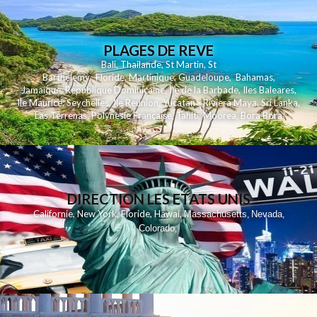
PLAGES DE REVE
Bali
,
Thailande
,
St Martin
,
St
Barthelemy
,
Floride
,
Martinique
,
Guadeloupe
,
Bahamas
,
Jamaique
,
Republique Dominicaine
,
Ile de la Barbade
,
Iles Baleares
,
Ile Maurice
,
Seychelles
,
Ile Reunion
,
Yucatan - Riviera Maya
,
Sri Lanka
,
Las Terrenas
,
Polynesie Française
,
Tahiti
,
Moorea
,
Bora Bora
DIRECTION LES ETATS UNIS
,
,
,
,
Californie
New York
Floride
Hawai
Massachusetts
Nevada
,
,
Colorado
,