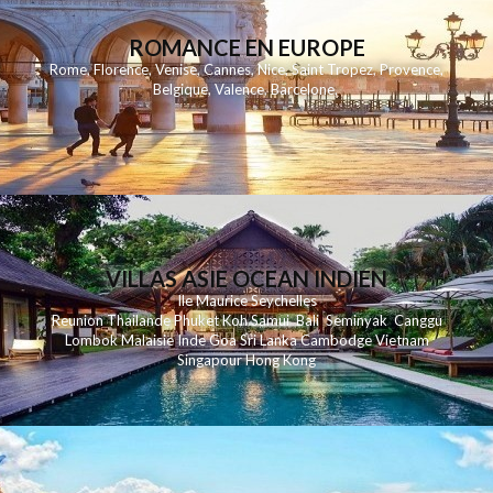
ROMANCE EN EUROPE
Rome
,
Florence
,
Venise
,
Cannes
,
Nice
,
Saint Tropez
,
Provence
,
Belgique
,
Valence
,
Barcelone
,
VILLAS ASIE OCEAN INDIEN
Ile Maurice
Seychelles
Reunion
Thailande
Phuk
et
Koh
Samui
Bali
Seminyak
Canggu
Lombok
Malaisie
Inde
Goa
Sri Lanka
Cambodge
Vietnam
Singapour
Hong Kong