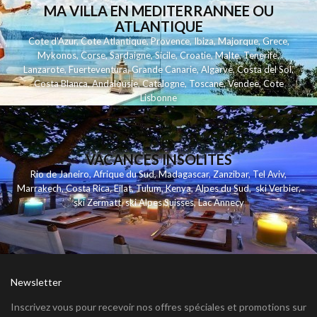
MA VILLA EN MEDITERRANNEE OU
ATLANTIQUE
Cote d'Azur
,
Cote Atlantique
,
Provence
,
Ibiza
,
Majorque
,
Grece
,
Mykonos
,
Corse
,
Sardaigne
,
Sicile
,
Croatie
,
Malte
,
Tenerife
,
Lanzarote
,
Fuerteventura
,
Grande Canarie
,
Algarve
,
Costa del Sol
,
Costa Blanca
,
Andalousie
,
Catalogne
,
Toscane
,
Vendee
,
Cote
Lisbonne
VACANCES INSOLITES
Rio de Janeiro
,
Afrique du Sud
,
Madagascar
,
Zanzibar
,
Tel Aviv
,
Marrakech
,
Costa Rica
,
Eilat
,
Tulum
,
Kenya
,
Alpes du Sud
,
ski Verbier
,
ski Zermatt
,
ski Alpes Suisses
,
Lac Annecy
Newsletter
Inscrivez vous pour recevoir nos offres spéciales et promotions sur