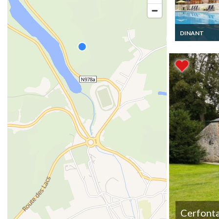
DINANT
Location Mais
Vacances Ard
Belges avec Pi
Sauna et Jacuz
Cerfont