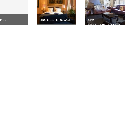
PELT
BRUGES - BRUGGE
SPA
FRANCORCHAMPS
ion de maison
Location
gieuse juste à la
appartement
Location Villa luxe
ière des Pays-
vacances Bruges
Ardennes Belges
Brugge Flandres sur
Vielsalm - Maison de
la Grand Place
vacances de charme
avec vue imprenable