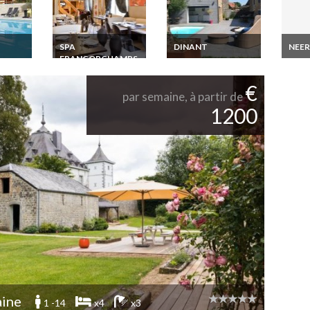
SPA
DINANT
NEER
FRANCORCHAMPS
on
Location Maison
Locat
ennes
Vacances Ardennes
presti
Location Maison
scine
Belges Dinant
front
Vacances Ardennes
€
zi
Bas
Belges Coo avec
par semaine, à partir de
Jacuzzi
1200
aine
1 -14
x4
x3