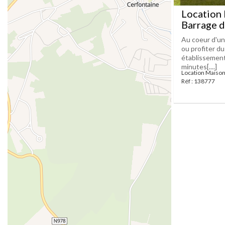
Location 
Barrage d
Au coeur d'une
ou profiter d
établissement
minutes[....]
Location Maison
Réf : 138777