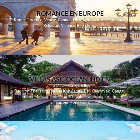
ROMANCE EN EUROPE
Rome
,
Florence
,
Venise
,
Cannes
,
Nice
,
Saint Tropez
,
Provence
,
Belgique
,
Valence
,
Barcelone
,
VILLAS ASIE OCEAN INDIEN
Ile Maurice
Seychelles
Reunion
Thailande
Phuk
et
Koh
Samui
Bali
Seminyak
Canggu
Lombok
Malaisie
Inde
Goa
Sri Lanka
Cambodge
Vietnam
Singapour
Hong Kong