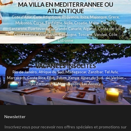
MA VILLA EN MEDITERRANNEE OU
ATLANTIQUE
Cote d'Azur
,
Cote Atlantique
,
Provence
,
Ibiza
,
Majorque
,
Grece
,
Mykonos
,
Corse
,
Sardaigne
,
Sicile
,
Croatie
,
Malte
,
Tenerife
,
Lanzarote
,
Fuerteventura
,
Grande Canarie
,
Algarve
,
Costa del Sol
,
Costa Blanca
,
Andalousie
,
Catalogne
,
Toscane
,
Vendee
,
Cote
Lisbonne
VACANCES INSOLITES
Rio de Janeiro
,
Afrique du Sud
,
Madagascar
,
Zanzibar
,
Tel Aviv
,
Marrakech
,
Costa Rica
,
Eilat
,
Tulum
,
Kenya
,
Alpes du Sud
,
ski Verbier
,
ski Zermatt
,
ski Alpes Suisses
,
Lac Annecy
Newsletter
Inscrivez vous pour recevoir nos offres spéciales et promotions sur