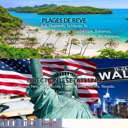
PLAGES DE REVE
Bali
,
Thailande
,
St Martin
,
St
Barthelemy
,
Floride
,
Martinique
,
Guadeloupe
,
Bahamas
,
Jamaique
,
Republique Dominicaine
,
Ile de la Barbade
,
Iles Baleares
,
Ile Maurice
,
Seychelles
,
Ile Reunion
,
Yucatan - Riviera Maya
,
Sri Lanka
,
Las Terrenas
,
Polynesie Française
,
Tahiti
,
Moorea
,
Bora Bora
DIRECTION LES ETATS UNIS
,
,
,
,
Californie
New York
Floride
Hawai
Massachusetts
Nevada
,
,
Colorado
,