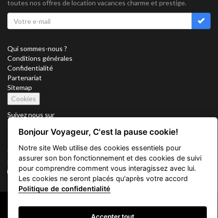
toutes nos offres de location vacances charme et prestige.
Qui sommes-nous ?
Conditions générales
Confidentialité
Partenariat
Sitemap
Cookies
Suivez nous sur
Bonjour Voyageur, C'est la pause cookie!
Notre site Web utilise des cookies essentiels pour
Vacation Key Corp. 2905 Point East Drive #L-215. Aventura.
assurer son bon fonctionnement et des cookies de suivi
FLORIDA 33160.
pour comprendre comment vous interagissez avec lui.
info@vacationkey.com
Les cookies ne seront placés qu'après votre accord
Politique de confidentialité
Copyright © 2026 Vacation Key Corp.
Accepter tout