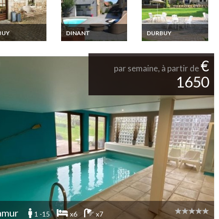
BUY
DINANT
DURBUY
y Location
Location Maison
Durbuy Location
n Vacances
Vacances Ardennes
Maison Vacances
nnnes Belges
Belges Dinant
Ardennes Belges
€
Sauna Et Golf à
par semaine, à partir de
1650
amur
1 -15
x6
x7