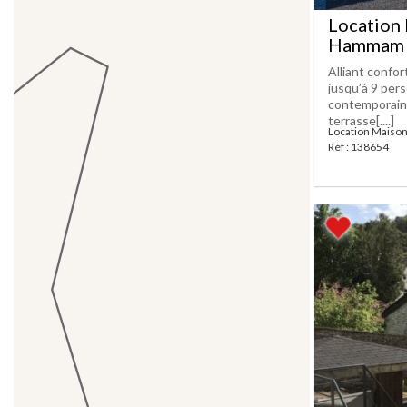
Location
Hammam
Alliant confor
jusqu’à 9 pers
contemporain 
terrasse[....]
Location Maiso
Réf : 138654