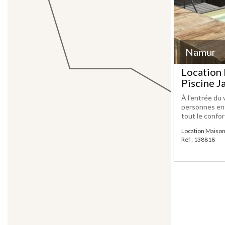
Namur
Location
Piscine J
À l'entrée du
personnes ent
tout le confor
Location Maiso
Réf : 138818