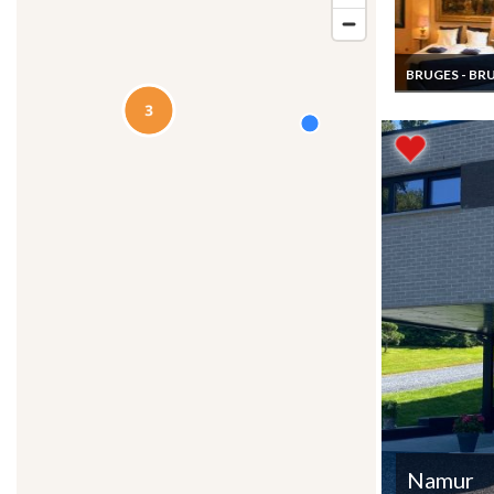
BRUGES - BR
Location
appartement
vacances Brug
Brugge Flandr
la Grand Place
Namur