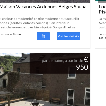
 Maison Vacances Ardennes Belges Sauna
Loc
Pis
t, chaleur et modernité ce gîte moderne peut accueillir
La m
onnes (adultes, enfants compris). Son intérieur
Avec 
est chaleureux et très bien équipé. Son jardin et sa
vos b
n vacances Namur
Locat
Voir les détails
Réf :
€
par semaine, à partir de
950