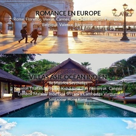
ROMANCE EN EUROPE
Rome
,
Florence
,
Venise
,
Cannes
,
Nice
,
Saint Tropez
,
Provence
,
Belgique
,
Valence
,
Barcelone
,
VILLAS ASIE OCEAN INDIEN
Ile Maurice
Seychelles
Reunion
Thailande
Phuk
et
Koh
Samui
Bali
Seminyak
Canggu
Lombok
Malaisie
Inde
Goa
Sri Lanka
Cambodge
Vietnam
Singapour
Hong Kong