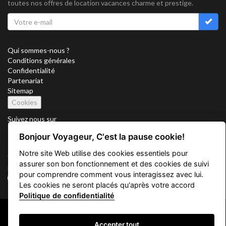
toutes nos offres de location vacances charme et prestige.
Qui sommes-nous ?
Conditions générales
Confidentialité
Partenariat
Sitemap
Cookies
Suivez nous sur
Bonjour Voyageur, C'est la pause cookie!
Notre site Web utilise des cookies essentiels pour
Vacation Key Corp. 2905 Point East Drive #L-215. Aventura.
assurer son bon fonctionnement et des cookies de suivi
FLORIDA 33160.
pour comprendre comment vous interagissez avec lui.
info@vacationkey.com
Les cookies ne seront placés qu'après votre accord
Politique de confidentialité
Copyright © 2026 Vacation Key Corp.
Accepter tout