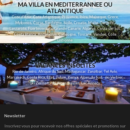
MA VILLA EN MEDITERRANNEE OU
ATLANTIQUE
Cote d'Azur
,
Cote Atlantique
,
Provence
,
Ibiza
,
Majorque
,
Grece
,
Mykonos
,
Corse
,
Sardaigne
,
Sicile
,
Croatie
,
Malte
,
Tenerife
,
Lanzarote
,
Fuerteventura
,
Grande Canarie
,
Algarve
,
Costa del Sol
,
Costa Blanca
,
Andalousie
,
Catalogne
,
Toscane
,
Vendee
,
Cote
Lisbonne
VACANCES INSOLITES
Rio de Janeiro
,
Afrique du Sud
,
Madagascar
,
Zanzibar
,
Tel Aviv
,
Marrakech
,
Costa Rica
,
Eilat
,
Tulum
,
Kenya
,
Alpes du Sud
,
ski Verbier
,
ski Zermatt
,
ski Alpes Suisses
,
Lac Annecy
Newsletter
Inscrivez vous pour recevoir nos offres spéciales et promotions sur