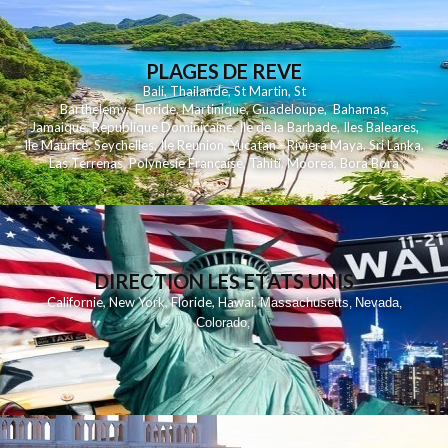
PLAGES DE REVE
Bali
,
Thailande
,
St Martin
,
St
Barthelemy
,
Floride
,
Martinique
,
Guadeloupe
,
Bahamas
,
Jamaique
,
Republique Dominicaine
,
Ile de la Barbade
,
Iles Baleares
,
Ile Maurice
,
Seychelles
,
Ile Reunion
,
Yucatan - Riviera Maya
,
Sri Lanka
,
Las Terrenas
,
Polynesie Française
,
Tahiti
,
Moorea
,
Bora Bora
DIRECTION LES ETATS UNIS
,
,
,
,
Californie
New York
Floride
Hawai
Massachusetts
Nevada
,
,
Colorado
,