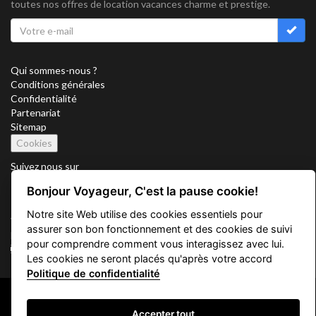
toutes nos offres de location vacances charme et prestige.
Qui sommes-nous ?
Conditions générales
Confidentialité
Partenariat
Sitemap
Cookies
Suivez nous sur
Bonjour Voyageur, C'est la pause cookie!
Notre site Web utilise des cookies essentiels pour
Vacation Key Corp. 2905 Point East Drive #L-215. Aventura.
assurer son bon fonctionnement et des cookies de suivi
FLORIDA 33160.
pour comprendre comment vous interagissez avec lui.
info@vacationkey.com
Les cookies ne seront placés qu'après votre accord
Politique de confidentialité
Copyright © 2026 Vacation Key Corp.
Accepter tout