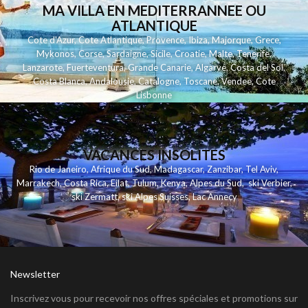
MA VILLA EN MEDITERRANNEE OU
ATLANTIQUE
Cote d'Azur
,
Cote Atlantique
,
Provence
,
Ibiza
,
Majorque
,
Grece
,
Mykonos
,
Corse
,
Sardaigne
,
Sicile
,
Croatie
,
Malte
,
Tenerife
,
Lanzarote
,
Fuerteventura
,
Grande Canarie
,
Algarve
,
Costa del Sol
,
Costa Blanca
,
Andalousie
,
Catalogne
,
Toscane
,
Vendee
,
Cote
Lisbonne
VACANCES INSOLITES
Rio de Janeiro
,
Afrique du Sud
,
Madagascar
,
Zanzibar
,
Tel Aviv
,
Marrakech
,
Costa Rica
,
Eilat
,
Tulum
,
Kenya
,
Alpes du Sud
,
ski Verbier
,
ski Zermatt
,
ski Alpes Suisses
,
Lac Annecy
Newsletter
Inscrivez vous pour recevoir nos offres spéciales et promotions sur