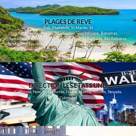
PLAGES DE REVE
Bali
,
Thailande
,
St Martin
,
St
Barthelemy
,
Floride
,
Martinique
,
Guadeloupe
,
Bahamas
,
Jamaique
,
Republique Dominicaine
,
Ile de la Barbade
,
Iles Baleares
,
Ile Maurice
,
Seychelles
,
Ile Reunion
,
Yucatan - Riviera Maya
,
Sri Lanka
,
Las Terrenas
,
Polynesie Française
,
Tahiti
,
Moorea
,
Bora Bora
DIRECTION LES ETATS UNIS
,
,
,
,
Californie
New York
Floride
Hawai
Massachusetts
Nevada
,
,
Colorado
,