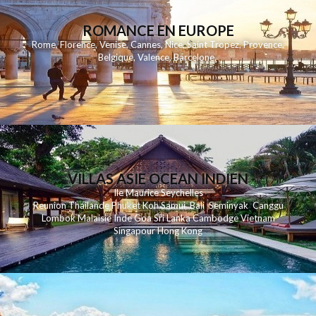
ROMANCE EN EUROPE
Rome
,
Florence
,
Venise
,
Cannes
,
Nice
,
Saint Tropez
,
Provence
,
Belgique
,
Valence
,
Barcelone
,
VILLAS ASIE OCEAN INDIEN
Ile Maurice
Seychelles
Reunion
Thailande
Phuk
et
Koh
Samui
Bali
Seminyak
Canggu
Lombok
Malaisie
Inde
Goa
Sri Lanka
Cambodge
Vietnam
Singapour
Hong Kong