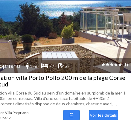
(1)
opriano
1 -6
x2
x2
ation villa Porto Pollo 200 m de la plage Corse
sud
ion villa Corse du Sud au sein d’un domaine en surplomb de la mer, à
00m en contrebas. Villa d’une surface habitable de +/-80m2
èrement climatisés dispose de deux chambres, chacune avec[....]
ion Villa Propriano
Voir les détails
 106412