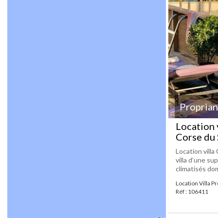
Propria
Location 
Corse du
Location villa
villa d’une s
climatisés dom
Location Villa P
Réf : 106411