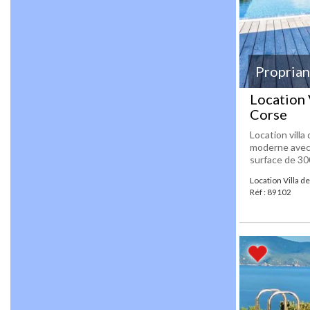
Propria
Location 
Corse
Location villa
moderne avec
surface de 300
Location Villa d
Réf : 89102