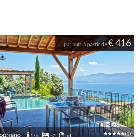
€ 416
par nuit, à partir de
(1)
opriano
1 -5
x2
x4