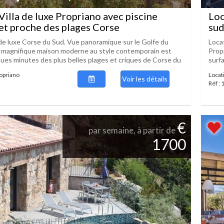
Villa de luxe Propriano avec piscine
Loc
et proche des plages Corse
su
a de luxe Corse du Sud. Vue panoramique sur le Golfe du
Loca
 magnifique maison moderne au style contemporain est
Propr
ques minutes des plus belles plages et criques de Corse du
surfa
ropriano
Locat
Voir les détails
Réf :
€
par semaine, à partir de
1700