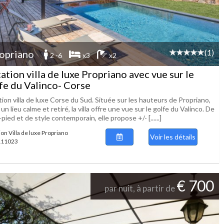
(1)
opriano
2 -6
x3
x2
ation villa de luxe Propriano avec vue sur le
fe du Valinco- Corse
ion villa de luxe Corse du Sud. Située sur les hauteurs de Propriano,
un lieu calme et retiré, la villa offre une vue sur le golfe du Valinco. De
-pied et de style contemporain, elle propose +/- [......]
ion Villa de luxe Propriano
Voir les détails
 111023
€ 700
par nuit, à partir de