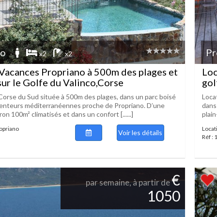
no
Pr
x2
x2
Vacances Propriano à 500m des plages et
Loc
sur le Golfe du Valinco,Corse
gol
a Corse du Sud située à 500m des plages, dans un parc boisé
Locat
 senteurs méditerranéennes proche de Propriano. D’une
dans 
ron 100m² climatisés et dans un confort [......]
plain
ropriano
Locat
Voir les détails
Réf :
€
par semaine, à partir de
1050