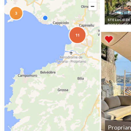
STE LUCIE DE
PORTO VECC
Corse Location 
de luxe Porto-
Vecchio avec P
chauffée Jacuz
Propria