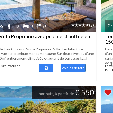
(2)
no
Pr
1 -12
x5
x5
Villa Propriano avec piscine chauffée en
Loc
150
 de luxe Corse du Sud à Propriano,. Villa d’architecture
Loca
 vue panoramique mer et montagne Sur deux niveaux, d’une
d’un 
 m² entièrement climatisée et autant de terrasses [......]
surf
de qu
e luxe Propriano
Locat
Voir les détails
Réf :
€ 550
par nuit, à partir de