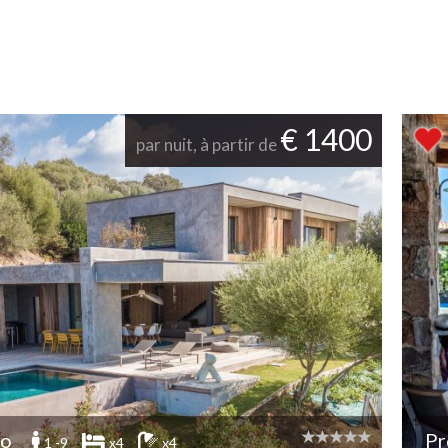
€ 1400
par nuit, à partir de
no
Pr
1 -9
x4
x4