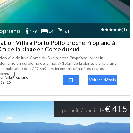
(1)
opriano
1 -9
x4
x4
ation Villa à Porto Pollo proche Propiano à
m de la plage en Corse du sud
tion villa de luxe Corse du Sud proche Propriano. Au sein
domaine en surplomb de la mer. A 150m de la plage, la villa d’une
ace habitable de +/-125m2 entièrement climatisés dispose
atre[....]
ion Villa Propriano
Voir les détails
 106410
€ 415
par nuit, à partir de