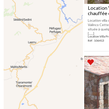
Location 
chauffée 
Location vill
Valinco Cette
située à quel
[......]
Location Villa P
Réf : 106413