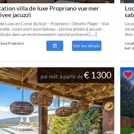
ation villa de luxe Propriano vue mer
Loc
ivee jacuzzi
sab
a de Luxe en Corse du Sud – Propriano / Olmeto Plage – Vue
Locat
elle, corps mort pour bateau - piscine privée & jacuzzi -
situ
Située dans un environnement naturel préservé [......]
2km d
e luxe Propriano
Locat
Voir les détails
Réf :
€ 1300
par nuit, à partir de