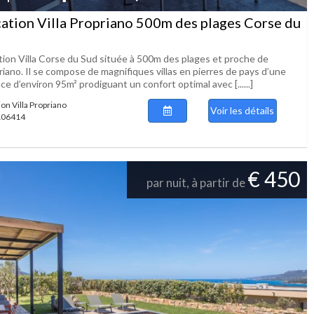
ation Villa Propriano 500m des plages Corse du
d
tion Villa Corse du Sud située à 500m des plages et proche de
iano. Il se compose de magnifiques villas en pierres de pays d’une
ce d’environ 95m² prodiguant un confort optimal avec [......]
ion Villa Propriano
Voir les détails
 106414
€ 450
par nuit, à partir de