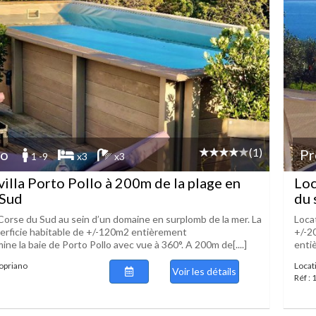
(1)
no
Pr
1 -9
x3
x3
villa Porto Pollo à 200m de la plage en
Loc
 Sud
du 
 Corse du Sud au sein d’un domaine en surplomb de la mer. La
Locat
uperficie habitable de +/-120m2 entièrement
+/-2
ine la baie de Porto Pollo avec vue à 360°. A 200m de[....]
enti
ropriano
Locat
Voir les détails
Réf :