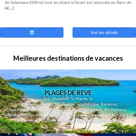
de Solenzara (400 m) tout en étant à l'écart est adossée au flanc de
la[....]
Voir les détails
Meilleures destinations de vacances
PLAGES DE REVE
Bali
,
Thailande
,
St Martin
,
St
Barthelemy
,
Floride
,
Martinique
,
Guadeloupe
,
Bahamas
,
Jamaique
,
Republique Dominicaine
,
Ile de la Barbade
,
Iles Baleares
,
Ile Maurice
,
Seychelles
,
Ile Reunion
,
Yucatan - Riviera Maya
,
Sri Lanka
,
Las Terrenas
,
Polynesie Française
,
Tahiti
,
Moorea
,
Bora Bora