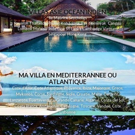
VILLAS ASIE OCEAN INDIEN
Ile Maurice
Seychelles
Reunion
Thailande
Phuk
et
Koh
Samui
Bali
Seminyak
Canggu
Lombok
Malaisie
Inde
Goa
Sri Lanka
Cambodge
Vietnam
Singapour
Hong Kong
MA VILLA EN MEDITERRANNEE OU
ATLANTIQUE
Cote d'Azur
,
Cote Atlantique
,
Provence
,
Ibiza
,
Majorque
,
Grece
,
Mykonos
,
Corse
,
Sardaigne
,
Sicile
,
Croatie
,
Malte
,
Tenerife
,
Lanzarote
,
Fuerteventura
,
Grande Canarie
,
Algarve
,
Costa del Sol
,
Costa Blanca
,
Andalousie
,
Catalogne
,
Toscane
,
Vendee
,
Cote
Lisbonne