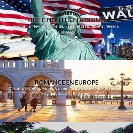
DIRECTION LES ETATS UNIS
,
,
,
,
Californie
New York
Floride
Hawai
Massachusetts
Nevada
,
,
Colorado
,
ROMANCE EN EUROPE
Rome
,
Florence
,
Venise
,
Cannes
,
Nice
,
Saint Tropez
,
Provence
,
Belgique
,
Valence
,
Barcelone
,