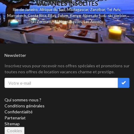
VACANCES INSOLITES
Rio de Janeiro
,
Afrique du Sud
,
Madagascar
,
Zanzibar
,
Tel Aviv
,
Marrakech
,
Costa Rica
,
Eilat
,
Tulum
,
Kenya
,
Alpes du Sud
,
ski Verbier
,
ski Zermatt
,
ski Alpes Suisses
,
Lac Annecy
Newsletter
Inscrivez vous pour recevoir nos offres spéciales et promotions sur
toutes nos offres de location vacances charme et prestige.
Qui sommes-nous ?
Conditions générales
Confidentialité
Partenariat
Sitemap
Cookies