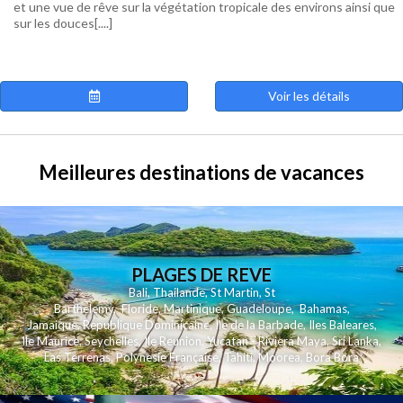
et une vue de rêve sur la végétation tropicale des environs ainsi que
sur les douces[....]
Voir les détails
Meilleures destinations de vacances
PLAGES DE REVE
Bali
,
Thailande
,
St Martin
,
St
Barthelemy
,
Floride
,
Martinique
,
Guadeloupe
,
Bahamas
,
Jamaique
,
Republique Dominicaine
,
Ile de la Barbade
,
Iles Baleares
,
Ile Maurice
,
Seychelles
,
Ile Reunion
,
Yucatan - Riviera Maya
,
Sri Lanka
,
Las Terrenas
,
Polynesie Française
,
Tahiti
,
Moorea
,
Bora Bora