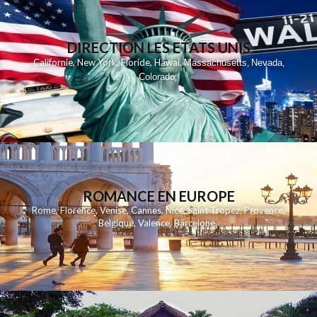
DIRECTION LES ETATS UNIS
,
,
,
,
Californie
New York
Floride
Hawai
Massachusetts
Nevada
,
,
Colorado
,
ROMANCE EN EUROPE
Rome
,
Florence
,
Venise
,
Cannes
,
Nice
,
Saint Tropez
,
Provence
,
Belgique
,
Valence
,
Barcelone
,