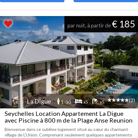
€ 185
par nuit, à partir de
(2)
La Digue
1 -10
x5
x5
Seychelles Location Appartement La Digue
avec Piscine à 800 m de la Plage Anse Reunion
Bienvenue dans ce sublime logement situé au cœur du charmant
village de L’Union. Comprenant seulement quelques appartements