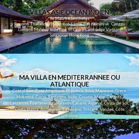
VILLAS ASIE OCEAN INDIEN
Ile Maurice
Seychelles
Reunion
Thailande
Phuk
et
Koh
Samui
Bali
Seminyak
Canggu
Lombok
Malaisie
Inde
Goa
Sri Lanka
Cambodge
Vietnam
Singapour
Hong Kong
MA VILLA EN MEDITERRANNEE OU
ATLANTIQUE
Cote d'Azur
,
Cote Atlantique
,
Provence
,
Ibiza
,
Majorque
,
Grece
,
Mykonos
,
Corse
,
Sardaigne
,
Sicile
,
Croatie
,
Malte
,
Tenerife
,
Lanzarote
,
Fuerteventura
,
Grande Canarie
,
Algarve
,
Costa del Sol
,
Costa Blanca
,
Andalousie
,
Catalogne
,
Toscane
,
Vendee
,
Cote
Lisbonne