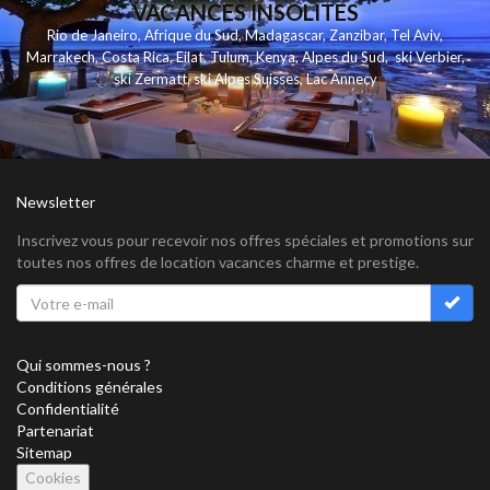
VACANCES INSOLITES
Rio de Janeiro
,
Afrique du Sud
,
Madagascar
,
Zanzibar
,
Tel Aviv
,
Marrakech
,
Costa Rica
,
Eilat
,
Tulum
,
Kenya
,
Alpes du Sud
,
ski Verbier
,
ski Zermatt
,
ski Alpes Suisses
,
Lac Annecy
Newsletter
Inscrivez vous pour recevoir nos offres spéciales et promotions sur
toutes nos offres de location vacances charme et prestige.
Qui sommes-nous ?
Conditions générales
Confidentialité
Partenariat
Sitemap
Cookies