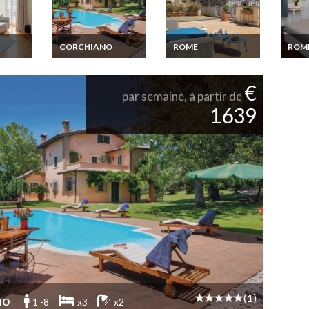
CORCHIANO
ROME
ROM
Latium Maison
Location
Locat
Rome
vacances Latium
appartement Rome
appa
ace
Corchiano
Terrasse Capitol
Trast
€
n à
proch
par semaine, à partir de
1639
(1)
no
1 -8
x3
x2