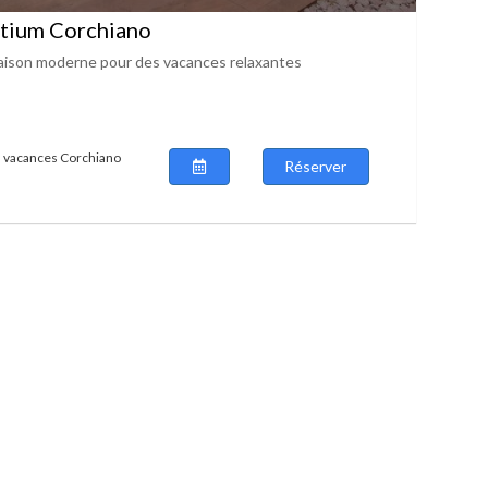
atium Corchiano
ison moderne pour des vacances relaxantes
n vacances Corchiano
Réserver