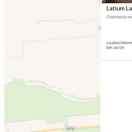
Latium L
Charmante ma
Location Maiso
Réf : 65739