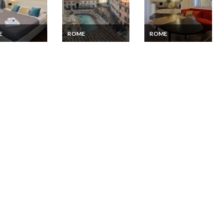
E
ROME
ROME
ion
Location
Location
rtement
Appartement Rome
Appartement Rome
evere Rome
Fontaine de Trévi
près du Vatican à
e Vatican Wifi
Terrasse vue
pieds 4 chambres
panoramique