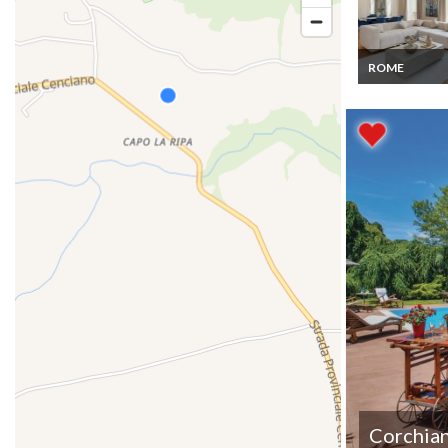
ROME
Location
Appartement 
Centre ville pl
d'Espagne 2 mi
pieds
Corchia