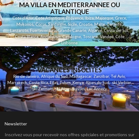
MA VILLA EN MEDITERRANNEE OU
ATLANTIQUE
Cote d'Azur
,
Cote Atlantique
,
Provence
,
Ibiza
,
Majorque
,
Grece
,
Mykonos
,
Corse
,
Sardaigne
,
Sicile
,
Croatie
,
Malte
,
Tenerife
,
Lanzarote
,
Fuerteventura
,
Grande Canarie
,
Algarve
,
Costa del Sol
,
Costa Blanca
,
Andalousie
,
Catalogne
,
Toscane
,
Vendee
,
Cote
Lisbonne
VACANCES INSOLITES
Rio de Janeiro
,
Afrique du Sud
,
Madagascar
,
Zanzibar
,
Tel Aviv
,
Marrakech
,
Costa Rica
,
Eilat
,
Tulum
,
Kenya
,
Alpes du Sud
,
ski Verbier
,
ski Zermatt
,
ski Alpes Suisses
,
Lac Annecy
Newsletter
Inscrivez vous pour recevoir nos offres spéciales et promotions sur