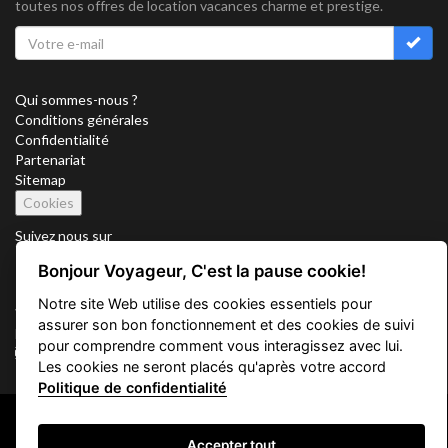
toutes nos offres de location vacances charme et prestige.
Qui sommes-nous ?
Conditions générales
Confidentialité
Partenariat
Sitemap
Cookies
Suivez nous sur
Bonjour Voyageur, C'est la pause cookie!
Notre site Web utilise des cookies essentiels pour
Vacation Key Corp. 2905 Point East Drive #L-215. Aventura.
assurer son bon fonctionnement et des cookies de suivi
FLORIDA 33160.
pour comprendre comment vous interagissez avec lui.
info@vacationkey.com
Les cookies ne seront placés qu'après votre accord
Politique de confidentialité
Copyright © 2026 Vacation Key Corp.
Accepter tout