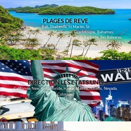
PLAGES DE REVE
Bali
,
Thailande
,
St Martin
,
St
Barthelemy
,
Floride
,
Martinique
,
Guadeloupe
,
Bahamas
,
Jamaique
,
Republique Dominicaine
,
Ile de la Barbade
,
Iles Baleares
,
Ile Maurice
,
Seychelles
,
Ile Reunion
,
Yucatan - Riviera Maya
,
Sri Lanka
,
Las Terrenas
,
Polynesie Française
,
Tahiti
,
Moorea
,
Bora Bora
DIRECTION LES ETATS UNIS
,
,
,
,
Californie
New York
Floride
Hawai
Massachusetts
Nevada
,
,
Colorado
,