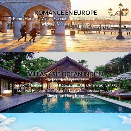
ROMANCE EN EUROPE
Rome
,
Florence
,
Venise
,
Cannes
,
Nice
,
Saint Tropez
,
Provence
,
Belgique
,
Valence
,
Barcelone
,
VILLAS ASIE OCEAN INDIEN
Ile Maurice
Seychelles
Reunion
Thailande
Phuk
et
Koh
Samui
Bali
Seminyak
Canggu
Lombok
Malaisie
Inde
Goa
Sri Lanka
Cambodge
Vietnam
Singapour
Hong Kong