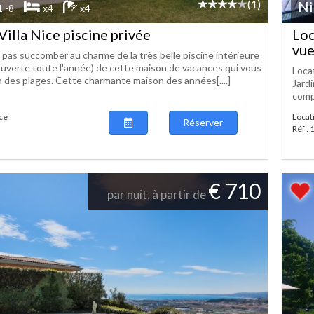
(1)
Ni
1 -8
x4
x4
Villa Nice piscine privée
Loc
vue
 pas succomber au charme de la très belle piscine intérieure
ouverte toute l'année) de cette maison de vacances qui vous
Locat
 des plages. Cette charmante maison des années[....]
Jardi
compo
ice
Locati
Réserver
Réf :
€ 710
par nuit, à partir de