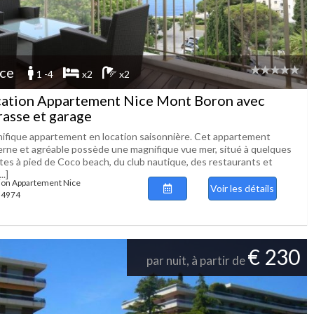
ce
1 -4
x2
x2
ation Appartement Nice Mont Boron avec
rasse et garage
ifique appartement en location saisonnière. Cet appartement
rne et agréable possède une magnifique vue mer, situé à quelques
tes à pied de Coco beach, du club nautique, des restaurants et
..]
ion Appartement Nice
Voir les détails
 94974
€ 230
par nuit, à partir de