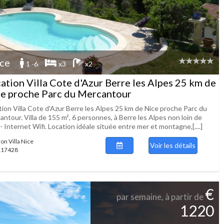
ce
1 -6
x3
x2
ation Villa Cote d'Azur Berre les Alpes 25 km de
e proche Parc du Mercantour
tion Villa Cote d'Azur Berre les Alpes 25 km de Nice proche Parc du
ntour. Villa de 155 m², 6 personnes, à Berre les Alpes non loin de
- Internet Wifi. Location idéale située entre mer et montagne,[....]
on Villa Nice
Voir les détails
 117428
€
par semaine, à partir de
1220