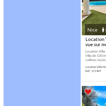
Nice
Location 
vue sur m
Location Villa
Villa de 130 m
collines niçois
Location Villa N
Réf : 117407