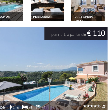
ACHON
PÉRIGUEUX
PARIS OPERA
GRANDS
n d'Arcachon
Location Maison de
BOULEVARDS
on villa de luxe
Charme avec piscine
sur Mer piscine
chauffée en
Location
€ 110
fée proche
Dordogne Perigord
par nuit, à partir de
Appartement Luxe
Paris Opera Grands
Boulevards pour
Séjour Groupe,
Famille et Entreprise
(2)
ce
1 -6
x3
x4