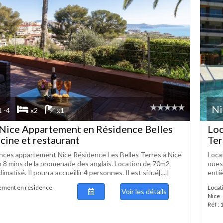
Ni
1 -4
x2
x1
Nice Appartement en Résidence Belles
Loc
scine et restaurant
Ter
nces appartement Nice Résidence Les Belles Terres à Nice
Loca
n 8 mins de la promenade des anglais. Location de 70m2
oues
matisé. Il pourra accueillir 4 personnes. Il est situé[....]
entiè
tement en résidence
Locat
Voir les détails
Nice
Réf :