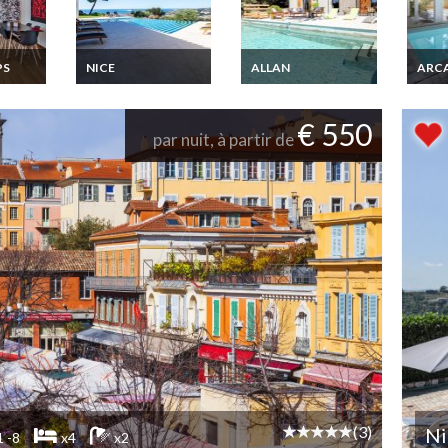
PS
NICE
ALLAN
ARC
Location Villa de Luxe
Location Villa Drome
Bassi
Cote d Azur Nice vue
Provencale avec
Locati
sur mer piscine
piscine privée
Pyla 
Luxe
€ 550
privée
chauf
par nuit, à partir de
plage
menade
ysees
(3)
Ni
1 -8
x4
x2