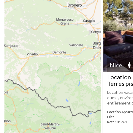
Nice
Location 
Terres pi
Location vaca
ouest, enviro
entièrement cli
Location Appar
Nice
Réf : 101761