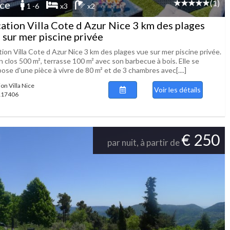
(1)
ce
1 -6
x3
x2
ation Villa Cote d Azur Nice 3 km des plages
 sur mer piscine privée
ion Villa Cote d Azur Nice 3 km des plages vue sur mer piscine privée.
n clos 500 m², terrasse 100 m² avec son barbecue à bois. Elle se
se d'une pièce à vivre de 80 m² et de 3 chambres avec[....]
on Villa Nice
Voir les détails
 117406
€ 250
par nuit, à partir de