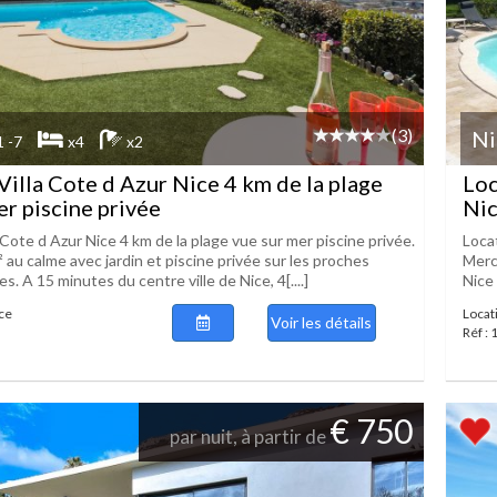
(3)
Ni
1 -7
x4
x2
Villa Cote d Azur Nice 4 km de la plage
Loc
er piscine privée
Nic
 Cote d Azur Nice 4 km de la plage vue sur mer piscine privée.
Loca
² au calme avec jardin et piscine privée sur les proches
Merca
es. A 15 minutes du centre ville de Nice, 4[....]
Nice 
ice
Locati
Voir les détails
Réf :
€ 750
par nuit, à partir de