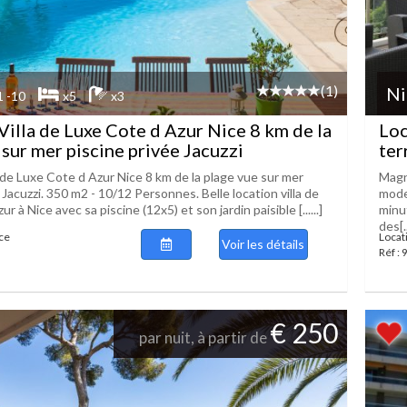
(1)
Ni
1 -10
x5
x3
Villa de Luxe Cote d Azur Nice 8 km de la
Loc
 sur mer piscine privée Jacuzzi
ter
 de Luxe Cote d Azur Nice 8 km de la plage vue sur mer
Magn
 Jacuzzi. 350 m2 - 10/12 Personnes. Belle location villa de
mode
r à Nice avec sa piscine (12x5) et son jardin paisible [......]
minu
des[..
ice
Locat
Voir les détails
Réf :
€ 250
par nuit, à partir de