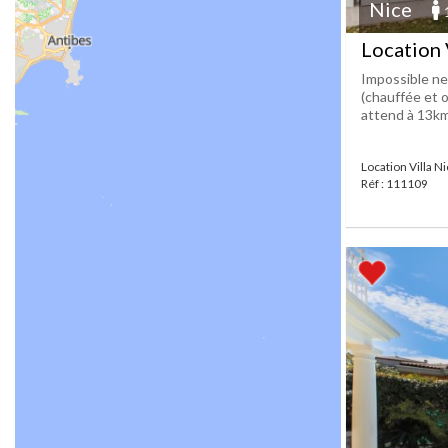
Nice
Location 
Impossible ne
(chauffée et 
attend à 13km
Location Villa N
Réf : 111109