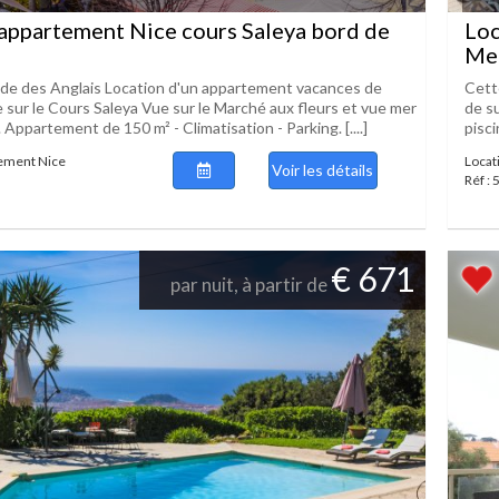
appartement Nice cours Saleya bord de
Loc
Me
de des Anglais Location d'un appartement vacances de
Cett
 sur le Cours Saleya Vue sur le Marché aux fleurs et vue mer
de su
. Appartement de 150 m² - Climatisation - Parking. [....]
pisci
tement Nice
Locati
Voir les détails
Réf :
€ 671
par nuit, à partir de