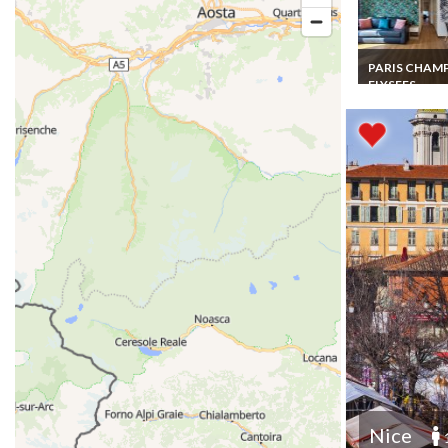
PARIS CHAM
ELYSEES
Location
Appartement 
Paris Champs
Elysees sur la
fameuse Pro
des Champs El
Nice